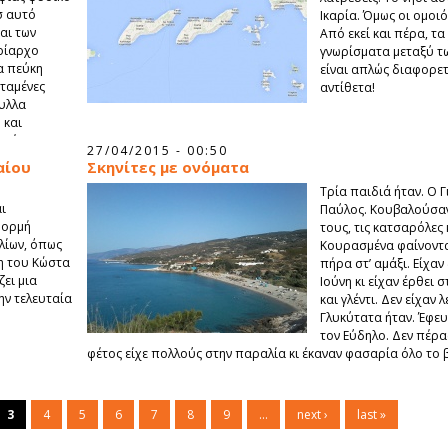
σ αυτό
Ικαρία. Όμως οι ομοι
αι των
Από εκεί και πέρα, τ
υρίαρχο
γνωρίσματα μεταξύ τω
α πεύκη
είναι απλώς διαφορετι
εταμένες
αντίθετα!
υλλα
 και
ικές
27/04/2015 - 00:50
αίου
Σκηνίτες με ονόματα
Τρία παιδιά ήταν. Ο Γ
ι
Παύλος. Κουβαλούσαν
φορμή
τους, τις κατσαρόλες 
λίων, όπως
Κουρασμένα φαίνονταν
ση του Κώστα
πήρα στ’ αμάξι. Είχαν
ζει μια
Ιούνη κι είχαν έρθει 
ην τελευταία
και γλέντι. Δεν είχαν 
Γλυκύτατα ήταν. Έφευ
τον Εύδηλο. Δεν πέρασ
φέτος είχε πολλούς στην παραλία κι έκαναν φασαρία όλο το 
3
4
5
6
7
8
9
…
next ›
last »