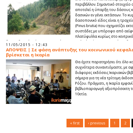
περιβάλλον. Σημαντικό στοιχείο 
αποτελεί η ύπαρξη του δάσους κ
δασικών εν γένει εκτάσεων. Το κ
δασοπονικό είδος είναι η τραχεί
(Pinus brutia) που σχηματίζει εκτ
συστάδες με υπόροφο από αείφ
πλατύφυλλα κυρίως στο κεντρικό
βορειοδυτικό τμήμα του νησιού.Στο ανατολικό τμήμα κυριαρχούν οι δασ
11/05/2015 - 12:43
εκτάσεις αειφύλλων πλατυφύλλων.
ΑΠΟΨΕΙΣ | Σε φάση ανάπτυξης του κοινωνικού κεφαλ
βρίσκεται η Ικαρία
Θα έχετε παρατηρήσει ότι όλο κα
συχνότερα συναντιόμαστε, με α
διάφορες εκδόσεις Ικαριακών βιβ
σήμερα για τη νέα τρίτομη έκδο
Ρόζου. Πράγματι, η Ικαρία εμφανί
βιβλιοπαραγωγή αξιοπρόσεκτη τ
10ετία.
« first
‹ previous
1
2