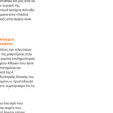
στάθηκε και μας είπε να
ον ουρανό της
τεινά αστέρια. Κοίταξα
όματα είπα «Παιδιά
νός στην Ικαρία είναι
γκόσμια
καρίας
ελέτες των τελευταίων
ο της μακροζωίας στην
η γνωστή επιδημιολογική
μίου Αθηνών που έγινε
πιστημόνων με
τή της Α΄
ιολογικής Κλινικής του
μείου κ. Χριστόδουλο
στο συμπέρασμα ότι το
όπου ζωής των ικαρίων.
ια ένα νησί που
την Ικαρία που
τό λέγεται επίσης