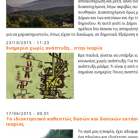
απελευθέρωση και μετά, αλλά ο
διακατεχόμενα, λόγω ακριβώς αυ
συνθηκών. Διακατεχόμενα όμως 
Δήμων και των κατοίκων και όχι τ
δημοσίου. Κι αυτό γιατί οι Δήμο
αμέλεια δεν έκαναν τις απαραίτητ
για να χαρακτηριστούν, όπως είχαν το δικαίωμα, σε δημοτικά. Εξαίρεση 
Δήμος Αγίου Κηρύκου που από το 1956 έσπευσε να τα κατοχυρώσει. Έχ
23/10/2015 - 11:23
αυτό το προηγούμενο, μπορεί συνολικά σήμερα ο Δήμος Ικαρίας να αποκ
Ευημερία χωρίς ανάπτυξη... στην Ικαρία
κυριότητα τους.
Βρε παιδιά, γίνεται να υπάρξει ε
κοινωνίας χωρίς ανάπτυξη; Για π
ανάπτυξη μιλάμε; Τι είναι η από-
σημαίνει ευημερία; Ποιος αναπτύ
17/06/2015 - 00:01
Το ιδιοκτησιακό καθεστώς δασών και δασικών εκτάσ
Ικαρίας
Το νησί μας η Ικαρία, έχει αδιαμ
ένα πλούσιο και ιδιαίτερης ομο