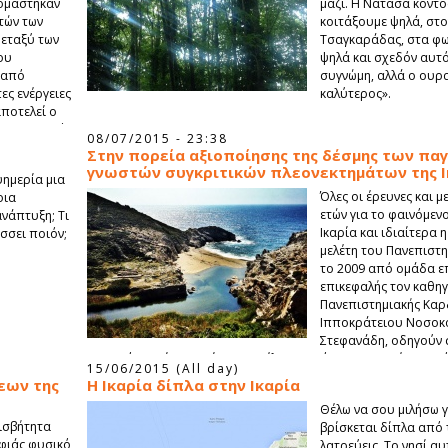
νομάστηκαν
μαζί. Η Νατάσα κοντο
τών των
κοιτάξουμε ψηλά, στ
μεταξύ των
Τσαγκαράδας, στα φω
ου
ψηλά και σχεδόν αυτ
ι από
συγνώμη, αλλά ο ουρα
ες ενέργειες
καλύτερος».
αποτελεί ο
οντας λοιπόν
08/07/2015 - 23:38
τήσει την
Στην πορεία αξιοποίησης της δέσμης των πα
γνωστών συγκριτικών πλεονεκτημάτων της Ι
υημερία μια
Όλες οι έρευνες και μ
οια
ετών για το φαινόμεν
ανάπτυξη; Τι
Ικαρία και ιδιαίτερα 
σσει ποιόν;
μελέτη του Πανεπιστη
το 2009 από ομάδα ε
επικεφαλής τον καθηγη
Πανεπιστημιακής Καρδ
Ιπποκράτειου Νοσοκο
Στεφανάδη, οδηγούν 
μυστικό της είναι κυρίως αποτέλεσμα ενός συγκεκριμένου τρ
15/06/2015 (All day)
εων της
Η Ικαρία δίπλα στην Ικαρία
Θέλω να σου μιλήσω γ
φισβήτητα
βρίσκεται δίπλα από 
ρφιάς φυσικό
λατρεύεις. Το νησί αυ