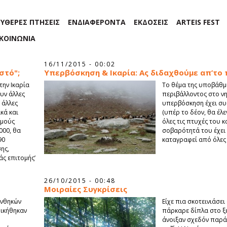
ΕΥΘΕΡΕΣ ΠΤΗΣΕΙΣ
ΕΝΔΙΑΦΕΡΟΝΤΑ
ΕΚΔΟΣΕΙΣ
ARTEIS FEST
ΙΚΟΙΝΩΝΙΑ
16/11/2015 - 00:02
στό";
Υπερβόσκηση & Ικαρία: Ας διδαχθούμε απ’το
την Ικαρία
Το θέμα της υποβάθμ
συν άλλες
περιβάλλοντος στο νη
 άλλες
υπερβόσκηση έχει συ
κά και
(υπέρ το δέον, θα έλε
σμούς
όλες τις πτυχές του 
000, θα
σοβαρότητά του έχει 
90
καταγραφεί από όλες 
ης,
μάς επιτομής’
26/10/2015 - 00:48
Μοιραίες Συγκρίσεις
υνθηκών
Είχε πια σκοτεινιάσει
δικήθηκαν
πάρκαρε δίπλα στο ξ
άνοιξαν σχεδόν παράλ