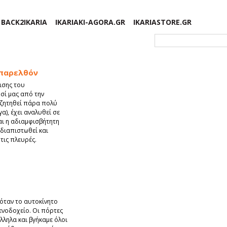
BACK2IKARIA
IKARIAKI-AGORA.GR
IKARIASTORE.GR
Φόρμα αναζήτησης
 παρελθόν
ισης του
σί μας από την
ζητηθεί πάρα πολύ
γα), έχει αναλυθεί σε
και η αδιαμφισβήτητη
διαπιστωθεί και
τις πλευρές.
 όταν το αυτοκίνητο
ενοδοχείο. Οι πόρτες
ληλα και βγήκαμε όλοι