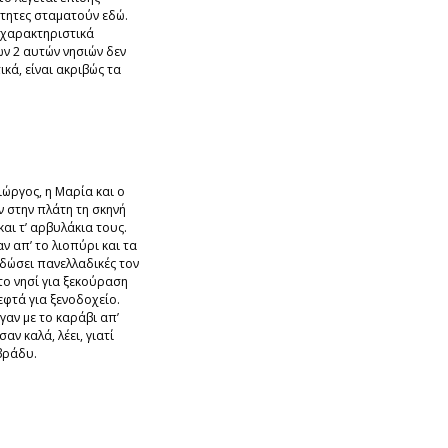
ότητες σταματούν εδώ.
α χαρακτηριστικά
ν 2 αυτών νησιών δεν
κά, είναι ακριβώς τα
ιώργος, η Μαρία και ο
 στην πλάτη τη σκηνή
και τ’ αρβυλάκια τους.
 απ’ το λιοπύρι και τα
 δώσει πανελλαδικές τον
στο νησί για ξεκούραση
λεφτά για ξενοδοχείο.
γαν με το καράβι απ’
αν καλά, λέει, γιατί
βράδυ.