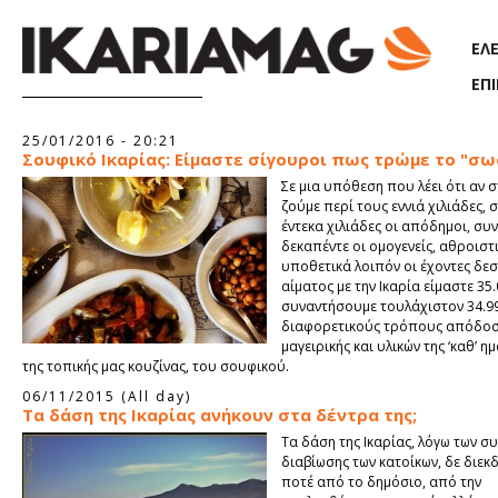
Παράκαμψη προς το κυρίως περιεχόμενο
ΕΛ
ΕΠ
Σελίδες
25/01/2016 - 20:21
Σουφικό Ικαρίας: Είμαστε σίγουροι πως τρώμε το "σω
Σε μια υπόθεση που λέει ότι αν σ
ζούμε περί τους εννιά χιλιάδες, 
έντεκα χιλιάδες οι απόδημοι, συν
δεκαπέντε οι ομογενείς, αθροιστι
υποθετικά λοιπόν οι έχοντες δε
αίματος με την Ικαρία είμαστε 35.
συναντήσουμε τουλάχιστον 34.9
διαφορετικούς τρόπους απόδοσ
μαγειρικής και υλικών της ‘καθ’ η
της τοπικής μας κουζίνας, του σουφικού.
06/11/2015 (All day)
Τα δάση της Ικαρίας ανήκουν στα δέντρα της;
Τα δάση της Ικαρίας, λόγω των σ
διαβίωσης των κατοίκων, δε διεκ
ποτέ από το δημόσιο, από την