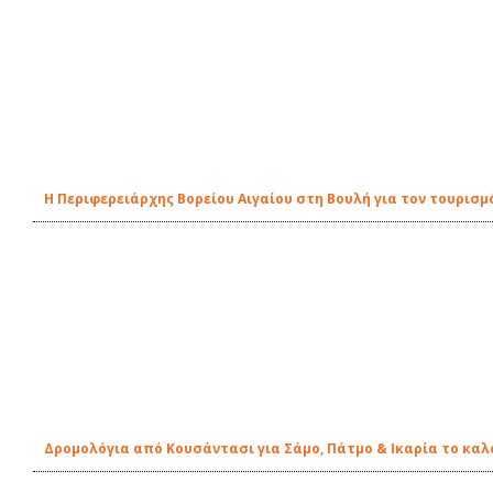
Η Περιφερειάρχης Βορείου Αιγαίου στη Βουλή για τον τουρισ
Δρομολόγια από Κουσάντασι για Σάμο, Πάτμο & Ικαρία το καλο