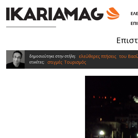
Παράκαμψη προς το κυρίως περιεχόμενο
ΕΛ
ΕΠ
Επιστ
ελεύθερες πτήσεις
του Βασ
δημοσιεύτηκε στην στήλη:
στιγμές
Τουρισμός
ετικέτες:
,