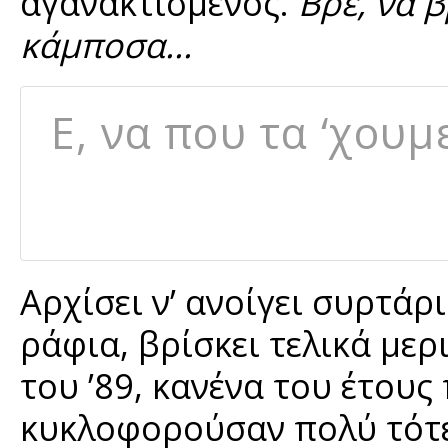
αγανακτισμένος.
Βρε, να 
κάμποσα...
Ε, να που τα ‘χουμ
Αρχίσει ν’ ανοίγει συρτάρ
ράφια, βρίσκει τελικά μερ
του ’89, κανένα του έτους
κυκλοφορούσαν πολύ τότε