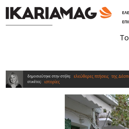
Παράκαμψη προς το κυρίως περιεχόμενο
ΕΛ
ΕΠ
Το
ελεύθερες πτήσεις
της Δέσπ
δημοσιεύτηκε στην στήλη:
ιστορίες
ετικέτες: