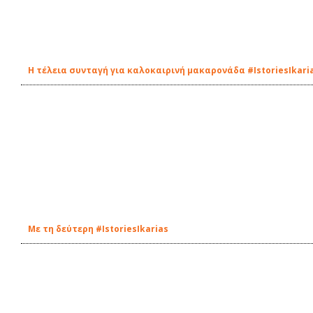
Η τέλεια συνταγή για καλοκαιρινή μακαρονάδα #IstoriesIkari
Με τη δεύτερη #IstoriesIkarias