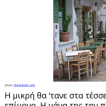
gregcarver.com
photo:
Η μικρή θα ‘τανε στα τέσσ
επίμονο. Η μάνα της την π