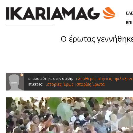
Παράκαμψη προς το κυρίως περιεχόμενο
ΕΛ
ΕΠ
Ο έρωτας γεννήθηκε
ελεύθερες πτήσεις
φιλοξενο
δημοσιεύτηκε στην στήλη:
ιστορίες
Έρως
Ιστορίες Έρωτα
ετικέτες:
,
,