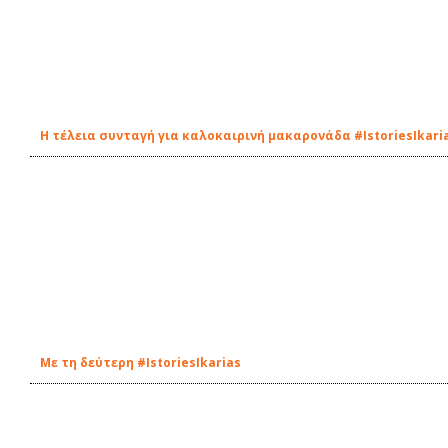
Η τέλεια συνταγή για καλοκαιρινή μακαρονάδα #IstoriesIkari
Με τη δεύτερη #IstoriesIkarias