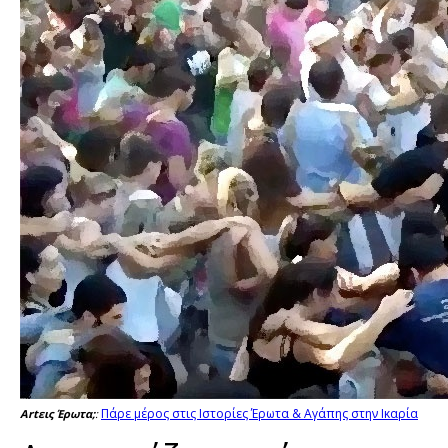
Πάρε μέρος στις Ιστορίες Έρωτα & Αγάπης στην Ικαρία
Artεις Έρωτα;
: