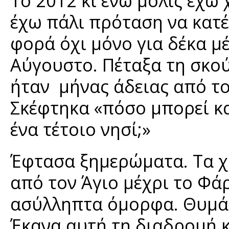
Το 2012 κι ενώ μόλις έχω
έχω πάλι πρόταση να κατέ
φορά όχι μόνο για δέκα μ
Αύγουστο. Πέταξα τη σκο
ήταν μήνας άδειας από το
Σκέφτηκα «πόσο μπορεί κα
ένα τέτοιο νησί;»
Έφτασα ξημερώματα. Τα χ
από τον Άγιο μέχρι το Φά
ασύλληπτα όμορφα. Θυμάμ
Έκανα αυτή τη διαδρομή κ