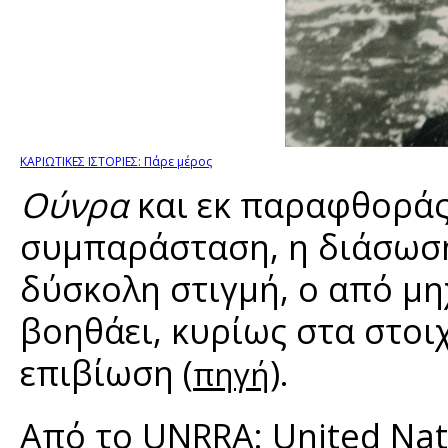
ΚΑΡΙΩΤΙΚΕΣ ΙΣΤΟΡΙΕΣ: Πάρε μέρος
Ούνρα
και εκ παραφθορά
συμπαράσταση, η διάσωση
δύσκολη στιγμή, ο από μη
βοηθάει, κυρίως στα στοι
επιβίωση (
).
πηγή
Από το UNRRA: United Nati