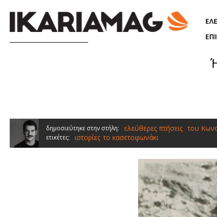
Παράκαμψη προς το κυρίως περιεχόμενο
ΕΛ
ΕΠ
ελεύθερες πτήσεις
του Κων
δημοσιεύτηκε στην στήλη:
ιστορίες
το κασετοφωνάκι
ετικέτες:
,