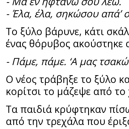
- Μα εν ηφτάνω σου λέω.
- Έλα, έλα, σηκώσου απά’ σ
Το ξύλο βάρυνε, κάτι σκά
ένας θόρυβος ακούστηκε α
- Πάμε, πάμε. ‘Α μας τσακ
Ο νέος τράβηξε το ξύλο κ
κορίτσι το μάζεψε από το 
Τα παιδιά κρύφτηκαν πίσω
από την τρεχάλα που έριξα