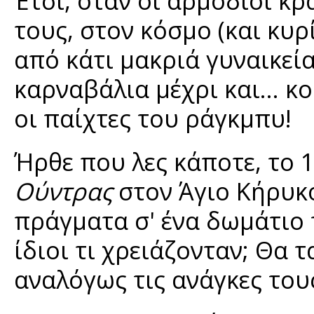
Έτσι, όταν οι αρμόδιοι κρ
τους, στον κόσμο (και κυρ
από κάτι μακριά γυναικεί
καρναβάλια μέχρι και… κ
οι παίχτες του ράγκμπυ!
Ήρθε που λες κάποτε, το 1
Ούντρας
στον Άγιο Κήρυκο
πράγματα σ' ένα δωμάτιο 
ίδιοι τι χρειάζονταν; Θα 
αναλόγως τις ανάγκες τους;