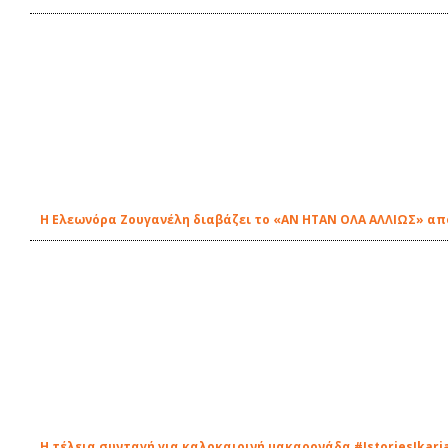
Η Ελεωνόρα Ζουγανέλη διαβάζει το «ΑΝ ΗΤΑΝ ΟΛΑ ΑΛΛΙΩΣ» από
Η τέλεια συνταγή για καλοκαιρινή μακαρονάδα #IstoriesIkari