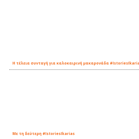
Η τέλεια συνταγή για καλοκαιρινή μακαρονάδα #IstoriesIkari
Με τη δεύτερη #IstoriesIkarias