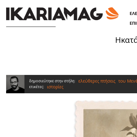
Παράκαμψη προς το κυρίως περιεχόμενο
ΕΛ
ΕΠ
Ηκατά
ελεύθερες πτήσεις
του Μεν
δημοσιεύτηκε στην στήλη:
ιστορίες
ετικέτες: