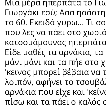
Μια μέρα ηπερπάτα το Γιωρ
Γιωργάκι εσύ; Ααα ησάστη
το 60. Εκειδά γύρω... Τι σο
που λες να πάει στο χωριό
κατσομάμουνας ηπερπάτα
Είδε μαθές τα αρνάκια, τα
μάνι μάνι και τα πήε στο 
'κεινος μπορεί βέβαια να τ
λοιπόν, αφήνει το τσουβάλ
αρνάκια που είχε και 'κεί
πίσω και τα πάει ο καλός