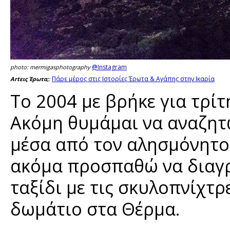
@Instagram
photo: mermigasphotography
Πάρε μέρος στις Ιστορίες Έρωτα & Αγάπης στην Ικαρία
Artεις Έρωτα;
:
Το 2004 με βρήκε για τρίτ
Ακόμη θυμάμαι να αναζητ
μέσα από τον αλησμόνητο
ακόμα προσπαθώ να διαγ
ταξίδι με τις σκυλοπνίχτ
δωμάτιο στα Θέρμα.