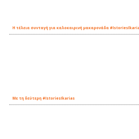
Η τέλεια συνταγή για καλοκαιρινή μακαρονάδα #IstoriesIkari
Με τη δεύτερη #IstoriesIkarias