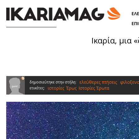
Παράκαμψη προς το κυρίως περιεχόμενο
ΕΛ
ΕΠ
Ικαρία, μια 
ελεύθερες πτήσεις
φιλοξενο
δημοσιεύτηκε στην στήλη:
ιστορίες
Έρως
Ιστορίες Έρωτα
ετικέτες:
,
,