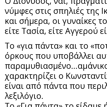
Ο Διόνυσος, ναι, πράγματι
νύμφες στις σπηλιές της Ι
και σήμερα, οι γυναίκες το
είτε Τασία, είτε Αγγερού ε
Το «για πάντα» και το «πο
όρκους που υποβάλλει αυ
παραμυθιασμένο…αμάνικο 
χαρακτηρίζει ο Κωνσταντί
είναι από πάντα που περ
λεξιλόγιο.
Το «Για πάντα» το είδαμε