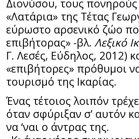
Διονύσου, τους πονηρούς 
«Λατάρια» της Τέτας Γεωρ
εύρωστο αρσενικό ζώο πο
επιβήτορας» -βλ.
Λεξικό 
Γ. Λεσές, Εύδηλος, 2012) κ
«επιβήτορες» πρόθυμοι ν
τουρισμό της Ικαρίας.
Ένας τέτοιος λοιπόν τρέχε
όταν σφύριξαν σ’ αυτόν κ
να ‘ναι ο άντρας της.