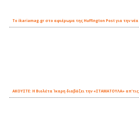
Το ikariamag.gr στο αφιέρωμα της Huffington Post για την ν
ΑΚΟΥΣΤΕ: Η Βιολέτα Ίκαρη διαβάζει την «ΣΤΑΜΑΤΟΥΛΑ» απ'τις