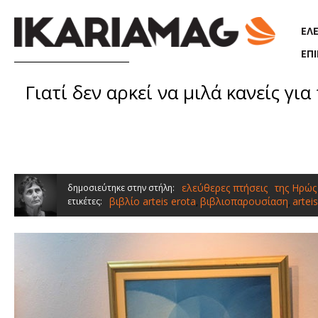
Παράκαμψη προς το κυρίως περιεχόμενο
ΕΛ
ΕΠ
Γιατί δεν αρκεί να μιλά κανείς γι
ελεύθερες πτήσεις
της Ηρώς
δημοσιεύτηκε στην στήλη:
βιβλίο arteis erota
βιβλιοπαρουσίαση
arteis
ετικέτες:
,
,