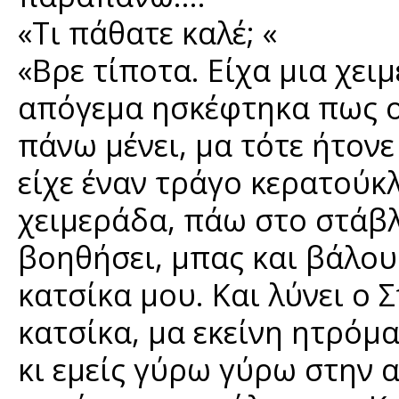
«Τι πάθατε καλέ; «
«Βρε τίποτα. Είχα μια χει
απόγεμα ησκέφτηκα πως ο 
πάνω μένει, μα τότε ήτονε
είχε έναν τράγο κερατούκλ
χειμεράδα, πάω στο στάβ
βοηθήσει, μπας και βάλου
κατσίκα μου. Και λύνει ο 
κατσίκα, μα εκείνη ητρόμα
κι εμείς γύρω γύρω στην