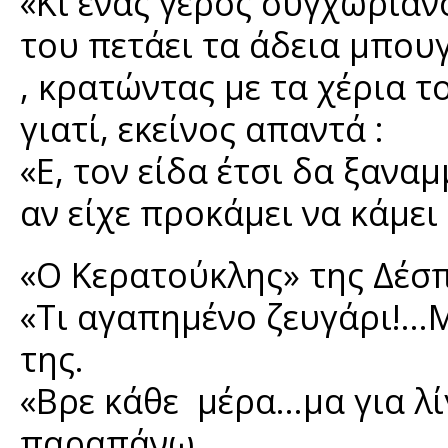
«Κι ένας γέρος συγχωριαν
του πετάει τα άδεια μπουγ
, κρατώντας με τα χέρια τ
γιατί, εκείνος απαντά :
«Ε, τον είδα έτσι δα ξανα
αν είχε προκάμει να κάμει 
«Ο Κερατούκλης» της Δέσ
«Τι αγαπημένο ζευγάρι!..
της.
«Βρε κάθε μέρα…μα για λ
παραπάνω….