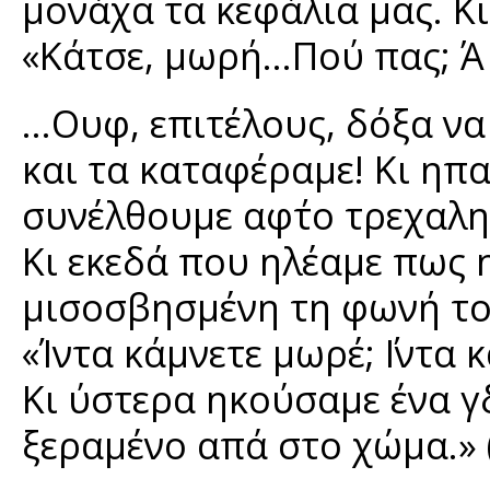
μονάχα τα κεφάλια μας. Κ
«Κάτσε, μωρή…Πού πας; Ά 
…Ουφ, επιτέλους, δόξα να
και τα καταφέραμε! Κι ηπα
συνέλθουμε αφ΄το τρεχαλη
Κι εκεδά που ηλέαμε πως 
μισοσβησμένη τη φωνή του
«Ίντα κάμνετε μωρέ; ΄Ιντα 
Κι ύστερα ηκούσαμε ένα γ
ξεραμένο απά στο χώμα.» (