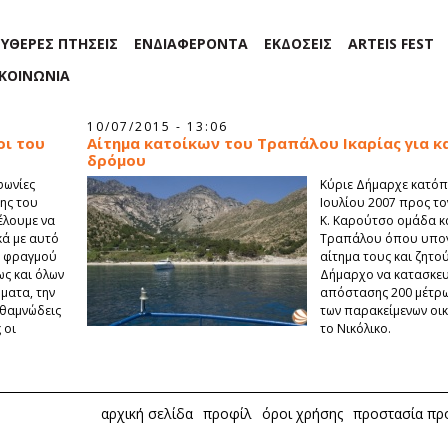
ΕΥΘΕΡΕΣ ΠΤΗΣΕΙΣ
ΕΝΔΙΑΦΕΡΟΝΤΑ
ΕΚΔΟΣΕΙΣ
ARTEIS FEST
ΙΚΟΙΝΩΝΙΑ
10/07/2015 - 13:06
οι του
Αίτημα κατοίκων του Τραπάλου Ικαρίας για 
δρόμου
φωνίες
Κύριε Δήμαρχε κατόπι
ης του
Ιουλίου 2007 προς τ
έλουμε να
Κ. Καρούτσο ομάδα κ
κά με αυτό
Τραπάλου όπου υπογ
ου φραγμού
αίτημα τους και ζητο
ς και όλων
Δήμαρχο να κατασκευ
ματα, την
απόστασης 200 μέτρω
ι θαμνώδεις
των παρακείμενων οικ
 οι
το Νικόλικο.
αρχική σελίδα
προφίλ
όροι χρήσης
προστασία π