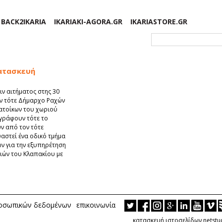
BACK2IKARIA
IKARIAKI-AGORA.GR
IKARIASTORE.GR
Φόρμα αναζήτησης
κατασκευή
ν αιτήματος στης 30
ον τότε Δήμαρχο Ραχών
ατοίκων του χωριού
ράφουν τότε το
ύν από τον τότε
αστεί ένα οδικό τμήμα
ν για την εξυπηρέτηση
ιών του Κλαπακίου με
ροσωπικών δεδομένων
επικοινωνία
κατασκευή ιστοσελίδων netstu