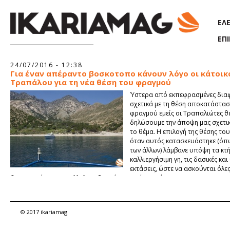
Παράκαμψη προς το κυρίως περιεχόμενο
ΕΛ
ΕΠ
24/07/2016 - 12:38
Για έναν απέραντο βοσκοτοπο κάνουν λόγο οι κάτοικ
Τραπάλου για τη νέα θέση του φραγμού
Ύστερα από εκπεφρασμένες δια
σχετικά με τη θέση αποκατάστασ
φραγμού εμείς οι Τραπαλιώτες θ
δηλώσουμε την άποψη μας σχετι
το θέμα. Η επιλογή της θέσης τ
όταν αυτός κατασκευάστηκε (όπω
των άλλων) λάμβανε υπόψη τα κτή
καλλιεργήσιμη γη, τις δασικές κα
εκτάσεις, ώστε να ασκούνται όλες
δραστηριότητες με αλληλοσεβασμό σε αυτό τον τόπο.
© 2017 ikariamag