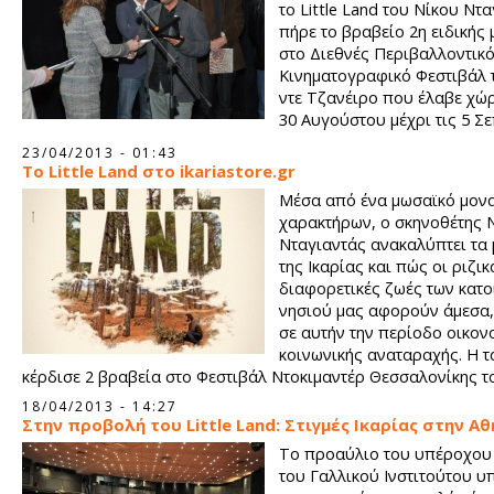
το Little Land του Νίκου Ντ
πήρε το βραβείο 2η ειδικής 
στο Διεθνές Περιβαλλοντικ
Κινηματογραφικό Φεστιβάλ 
ντε Τζανέιρο που έλαβε χώρ
30 Αυγούστου μέχρι τις 5 Σ
2013.
23/04/2013 - 01:43
Το Little Land στο ikariastore.gr
Μέσα από ένα μωσαϊκό μον
χαρακτήρων, o σκηνοθέτης 
Νταγιαντάς ανακαλύπτει τα 
της Ικαρίας και πώς οι ριζικ
διαφορετικές ζωές των κατο
νησιού μας αφορούν άμεσα,
σε αυτήν την περίοδο οικονο
κοινωνικής αναταραχής. Η τ
κέρδισε 2 βραβεία στο Φεστιβάλ Ντοκιμαντέρ Θεσσαλονίκης το
18/04/2013 - 14:27
Στην προβολή του Little Land: Στιγμές Ικαρίας στην Α
Το προαύλιο του υπέροχου
του Γαλλικού Ινστιτούτου υ