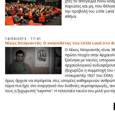
χτες το απόγευμα πολύ κόσ
Καριώτες και μη, που θέλησε
την προβολή του Little Land
Αθήνα.
14/04/2013 - 17:41
Νίκος Νταγιαντάς: Ο σκηνοθέτης του Little Land στο i
Ο Νίκος Νταγιαντάς είναι 38
πρώτο πτυχίο στην Αρχαιολ
ξεκίνησε με ταινίες ιστορικο
αρχαιολογικού ενδιαφέροντ
(ξεχωρίζει η συμμετοχή του 
ντοκιμαντέρ 1821 του ΣΚΑΪ)
όμως άρχισε να στρέφεται στις ιστορίες καθημερινών ανθρώπ
τώρα πια έχει στο ενεργητικό του διεθνείς συμπαραγωγές, α
τους η ξεχωριστή “sayome”. Η τελευταία ταινία του μιλά για τη
και απέσπασε 2 βραβεία φετινό, στο 15ο Φεστιβάλ Ντοκιμαντ
Θεσσαλονίκης.