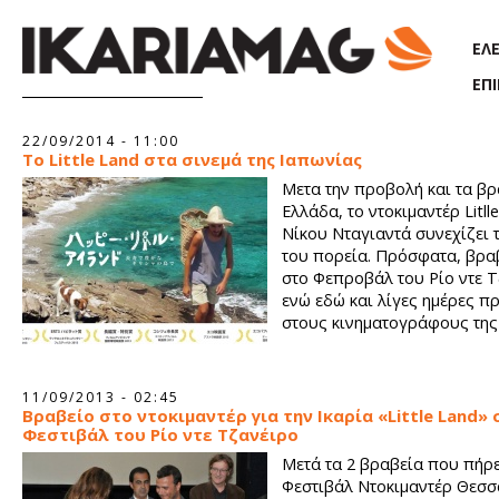
Παράκαμψη προς το κυρίως περιεχόμενο
ΕΛ
ΕΠ
Σελίδες
22/09/2014 - 11:00
Το Little Land στα σινεμά της Ιαπωνίας
Μετα την προβολή και τα βρ
Ελλάδα, το ντοκιμαντέρ Litll
Νίκου Νταγιαντά συνεχίζει 
του πορεία. Πρόσφατα, βρα
στο Φεπροβάλ του Ρίο ντε 
ενώ εδώ και λίγες ημέρες π
στους κινηματογράφους της
11/09/2013 - 02:45
Βραβείο στο ντοκιμαντέρ για την Ικαρία «Little Land» 
Φεστιβάλ του Ρίο ντε Τζανέιρο
Μετά τα 2 βραβεία που πήρε
Φεστιβάλ Ντοκιμαντέρ Θεσσ