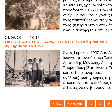
μαθητές του δημοτικού Σχολ
Κουντουμά, χρονολογία κατ
προσέγγιση 1932-33. Πολλο
αναγνωρίσουν τους γονείς 
τους παππούδες και τις για
τους. (η κυρία διπλα στο δ
ειναι η αδερφή του, οπως μο
Σας χαιρετώ και σας ευχαριστώ.
24/09/2014 - 10:11
ΕΙΚΟΝΕΣ ΑΠΟ ΤΗΝ "ΙΚΑΡΙΑ ΤΟΥ ΧΤΕΣ”: Στο λιμάνι του
Αγ.Κηρύκου το 1957
Άγιος Κήρυκος, 1957. Από Α
Ιωάννα Νιουνιούσκου (Πλάκ
Αριστείδης Μανώλης, Δήμητ
Τσαμουδάκη (Βατούγιου). Στ
και εσείς (σκαναρισμένες σ
ανάλυση) φωτογραφίες πε
δεκαετιών από το δικό σας α
δείτε τες να ανεβαίνουν στ
IKARIA: "The Vintage Side" του ikariamag.
« first
‹ previous
…
8
9