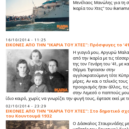
Μενέλαος Μανώλης για τη σ
Ικαρία του Χτες” του ikariam
16/10/2014 - 11:25
ΕΙΚΟΝΕΣ ΑΠΟ ΤΗΝ "ΙΚΑΡΙΑ ΤΟΥ ΧΤΕΣ”: Πρόσφυγες το '4
Η γιαγιά μου, Αργυρώ Μαλα
από την Ικαρία με τις τέσσε
της τον Γενάρη του ‘41, με κα
Θέρμα. Έφτασαν στην
αγγλοκρατούμενη τότε Κύπρ
μέρες. Αν και ο τελικός τους
προορισμός ήταν άλλος, τις
στην Λεμεσό ο παππούς μου
ίδιο καιρό, χωρίς να γνωρίζει την φυγή τους, έφτασε εκεί με 
του.
02/10/2014 - 23:29
ΕΙΚΟΝΕΣ ΑΠΟ ΤΗΝ "ΙΚΑΡΙΑ ΤΟΥ ΧΤΕΣ”: Στο δημοτικό σχ
του Κουντουμά 1932
Ο Δάσκαλος Σταυρινάδης με