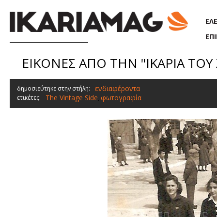
Παράκαμψη προς το κυρίως περιεχόμενο
ΕΛ
ΕΠ
ΕΙΚΟΝΕΣ ΑΠΟ ΤΗΝ "ΙΚΑΡΙΑ ΤΟΥ 
ενδιαφέροντα
δημοσιεύτηκε στην στήλη:
The Vintage Side
φωτογραφία
ετικέτες:
,