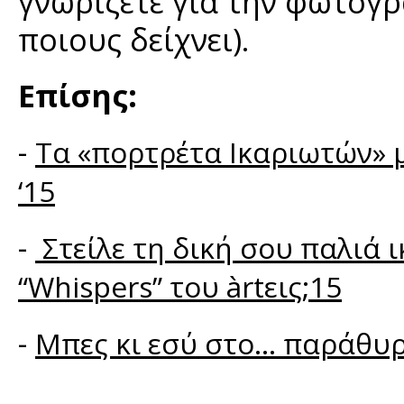
γνωρίζετε για την φωτογρ
ποιους δείχνει).
Επίσης:
-
Τα «πορτρέτα Ικαριωτών» μ
‘15
-
Στείλε τη δική σου παλιά 
“Whispers” του àrtεις;15
-
Μπες κι εσύ στο... παράθυρ