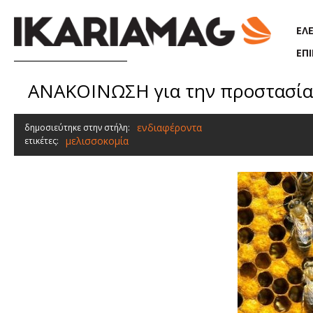
Παράκαμψη προς το κυρίως περιεχόμενο
ΕΛ
ΕΠ
ΑΝΑΚΟΙΝΩΣΗ για την προστασία 
ενδιαφέροντα
δημοσιεύτηκε στην στήλη:
μελισσοκομία
ετικέτες: