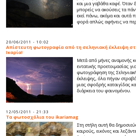
και μια γαβάθα καφέ. Όταν 
μπορείς να ακούσεις τα πά
εκεί πάνω, ακόμα και αυτά 
φορά απλώς αφήνεις να πε
20/06/2011 - 10:02
Απίστευτη φωτογραφία από τη σεληνιακή έκλειψη στ
Ικαρία!
Μετά από μήνες αναμονής κ
εντατικής προετοιμασίας για
φωτογράφηση της Σεληνιακ
έκλειψης, όλα πήγαν στραβά
μιας σφοδρής καταιγίδας κα
διάρκεια του φαινομένου.
12/05/2011 - 21:33
Τα φωτοσχόλια του ikariamag
Στη στήλη αυτή θα δημοσιεύ
καιρούς, εικόνες και λεζάντ