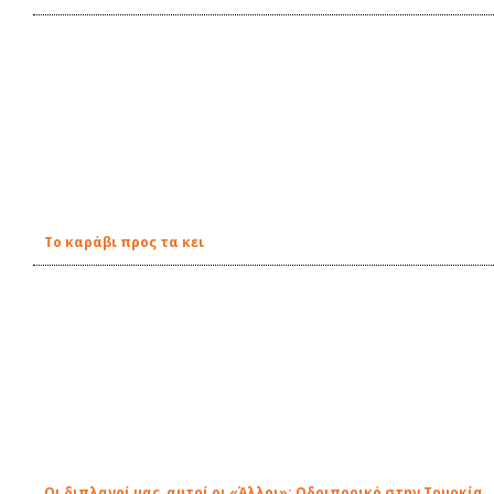
Το καράβι προς τα κει
Οι διπλανοί μας, αυτοί οι «Άλλοι»: Οδοιπορικό στην Τουρκία