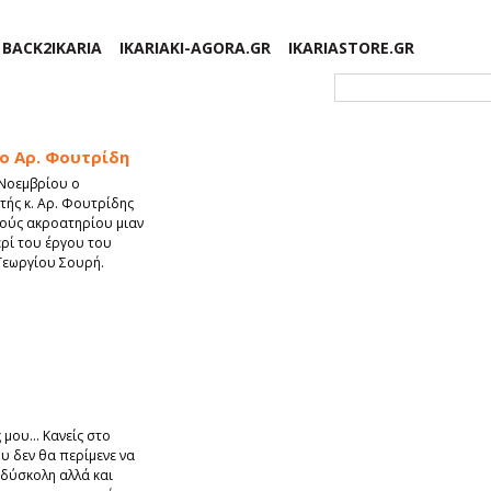
BACK2IKARIA
IKARIAKI-AGORA.GR
IKARIASTORE.GR
Φόρμα αναζήτησης
το Αρ. Φουτρίδη
 Νοεμβρίου ο
τής κ. Αρ. Φουτρίδης
ούς ακροατηρίου μιαν
ρί του έργου του
Γεωργίου Σουρή.
 μου... Κανείς στο
ου δεν θα περίμενε να
 δύσκολη αλλά και