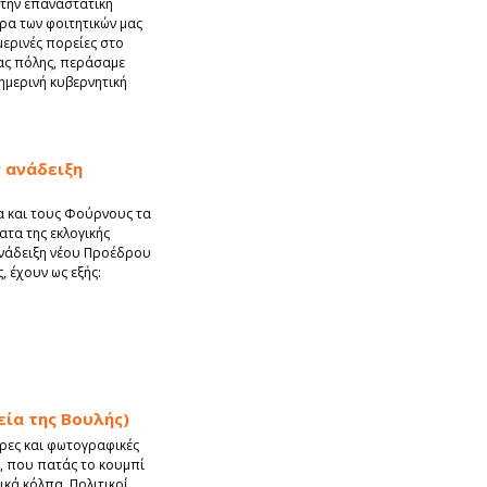
την επαναστατική
ρα των φοιτητικών μας
μερινές πορείες στο
ας πόλης, περάσαμε
ημερινή κυβερνητική
ν ανάδειξη
ία και τους Φούρνους τα
τα της εκλογικής
ανάδειξη νέου Προέδρου
, έχουν ως εξής:
ία της Βουλής)
ρες και φωτογραφικές
 που πατάς το κουμπί
ικά κόλπα. Πολιτικοί