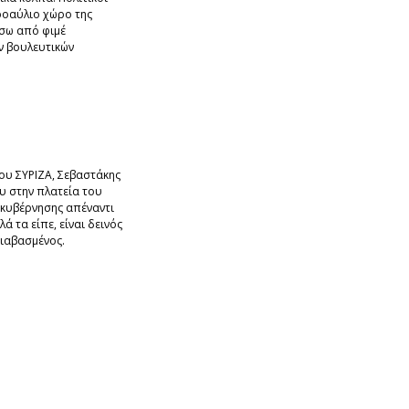
οαύλιο χώρο της
ίσω από φιμέ
 βουλευτικών
ου ΣΥΡΙΖΑ, Σεβαστάκης
υ στην πλατεία του
ς κυβέρνησης απέναντι
 τα είπε, είναι δεινός
διαβασμένος.