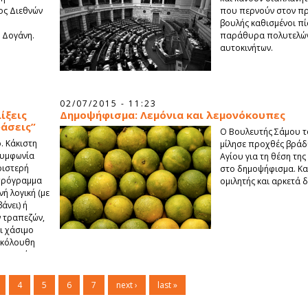
ος Διεθνών
που περνούν στον πρ
βουλής καθισμένοι π
 Δογάνη.
παράθυρα πολυτελών
αυτοκινήτων.
02/07/2015 - 11:23
ίξεις
Δημοψήφισμα: Λεμόνια και λεμονόκουπες
άσεις”
Ο Βουλευτής Σάμου τ
. Κάκιστη
μίλησε προχθές βράδ
Συμφωνία
Αγίου για τη θέση τη
ριστερή
στο δημοψήφισμα. Καλά
 πρόγραμμα
ομιλητής και αρκετά 
νή λογική (με
άνει) ή
 τραπεζών,
ι χάσιμο
ακόλουθη
ονομικό
 και
έρα.
4
5
6
7
next ›
last »