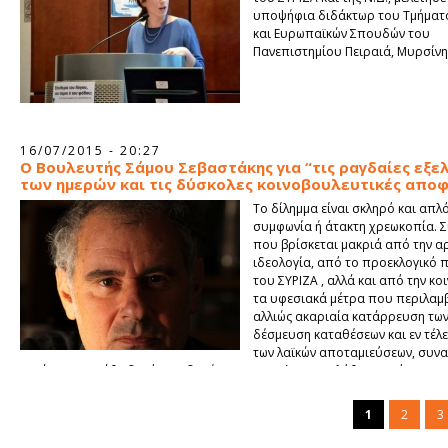
υποψήφια διδάκτωρ του Τμήματ
και Ευρωπαϊκών Σπουδών του
Πανεπιστημίου Πειραιά, Μυρσίνη
16/07/2015 - 20:27
Ο Βουλευτής Σάμου Σεβαστάκης για “τις ραγδαίες εξελ
των ημερών και τις δύσκολες κοινοβουλευτικές αποφ
Το δίλημμα είναι σκληρό και απλό
συμφωνία ή άτακτη χρεωκοπία. 
που βρίσκεται μακριά από την α
ιδεολογία, από το προεκλογικό
του ΣΥΡΙΖΑ , αλλά και από την κοι
τα υφεσιακά μέτρα που περιλαμβ
αλλιώς ακαριαία κατάρρευση των
δέσμευση καταθέσεων και εν τέλε
των λαϊκών αποταμιεύσεων, συν
κατάρρευση κάθε δημόσιας δομής και Grexit. Έτσι αναλύθηκε από το οικ
επιτελείο της κυβέρνησης η οριακή κατάσταση που βρίσκεται η χώρα μας
μπροστά σε αυτό το τελικό δίλημμα βρέθηκε ο Πρωθυπουργός την Δευτ
1
2
3