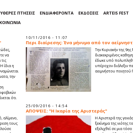
ΕΥΘΕΡΕΣ ΠΤΗΣΕΙΣ
ΕΝΔΙΑΦΕΡΟΝΤΑ
ΕΚΔΟΣΕΙΣ
ARTEIS FEST
ΙΚΟΙΝΩΝΙΑ
10/11/2016 - 11:07
"
Περι διαίρεσης: Ένα μήνυμα από τον αείμνησ
τώδες,
Την Κυριακήν της 9ης
τε να
διακεκριμένος καθηγη
 τις
έδωκε υπό πολυπληθ
H ίδια η
υπέροχον διάλεξιν πε
υναμώνεται
αειμνήστου ποιητού 
ατα, την
ση
νοφοβικών
νεται ότι
25/09/2016 - 14:54
ΑΠΟΨΕΙΣ: "Η Ικαρία της Αριστεράς"
, αλίμενο,
Η Αριστερά της γενιάς
ίρεση τους
ξεκίνημα της νιότης τ
ελούσε
εξελιχθεί σε μια τόσο