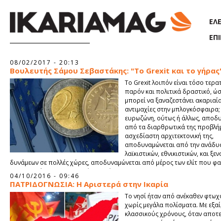
Παράκαμψη προς το κυρίως περιεχόμενο
ΕΛ
ΕΠ
Σελίδες
08/02/2017 - 20:13
Βουλευτής Σάμου Σεβαστάκης: "Το Grexit και το γήρας
Το Grexit λοιπόν είναι τόσο τερα
παρόν και πολιτικά δραστικό, ώσ
μπορεί να ξαναζεστάνει ακαριαία
αντιμαχίες στην μπλογκόσφαιρα; 
ευρωζώνη, ούτως ή άλλως, αποδ
από τα διαρθρωτικά της προβλήμ
ασχεδίαστη αρχιτεκτονική της,
αποδυναμώνεται από την ανάδυ
λαϊκιστικών, εθνικιστικών, και ξε
δυνάμεων σε πολλές χώρες, αποδυναμώνεται από μέρος των ελίτ που φαί
δεν ευνοούν την ευρωπαïκή ολοκλήρωση.
04/10/2016 - 09:46
ΠΑΤΡΙΔΟΓΝΩΣΙΑ: Η Αριστερά στην Ικαρία
Το νησί ήταν από ανέκαθεν φτωχό
χωρίς μεγάλα πολίσματα. Με εξα
κλασσικούς χρόνους, όταν αποτ