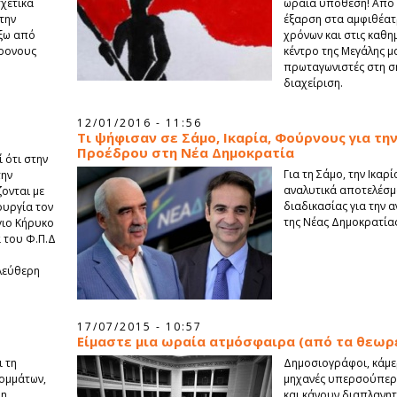
χετικά
ωραία υπόθεση! Από 
την
έξαρση στα αμφιθέατ
έξω από
χρόνων και στις καθη
χρονους
κέντρο της Μεγάλης μ
πρωταγωνιστές στη σ
διαχείριση.
12/01/2016 - 11:56
Τι ψήφισαν σε Σάμο, Ικαρία, Φούρνους για τη
Προέδρου στη Νέα Δημοκρατία
 ότι στην
Για τη Σάμο, την Ικαρ
την
αναλυτικά αποτελέσμα
ονται με
διαδικασίας για την 
τουργία τον
της Νέας Δημοκρατίας
γιο Κήρυκο
α του Φ.Π.Δ
λεύθερη
17/07/2015 - 10:57
Είμαστε μια ωραία ατμόσφαιρα (από τα θεωρε
ι τη
Δημοσιογράφοι, κάμε
ομμάτων,
μηχανές υπερσούπερ,
 η
και κάνουν διαπλανητ