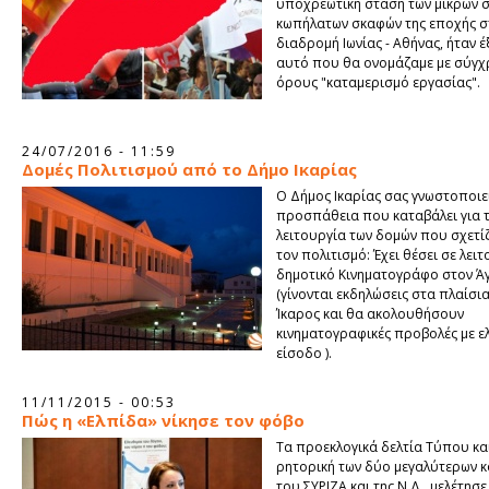
υποχρεωτική στάση των μικρών σ
κωπήλατων σκαφών της εποχής σ
διαδρομή Ιωνίας - Αθήνας, ήταν 
αυτό που θα ονομάζαμε με σύγ
όρους "καταμερισμό εργασίας".
24/07/2016 - 11:59
Δομές Πολιτισμού από το Δήμο Ικαρίας
Ο Δήμος Ικαρίας σας γνωστοποιεί
προσπάθεια που καταβάλει για 
λειτουργία των δομών που σχετίζ
τον πολιτισμό: Έχει θέσει σε λει
δημοτικό Κινηματογράφο στον Ά
(γίνονται εκδηλώσεις στα πλαίσι
Ίκαρος και θα ακολουθήσουν
κινηματογραφικές προβολές με ε
είσοδο ).
11/11/2015 - 00:53
Πώς η «Ελπίδα» νίκησε τον φόβο
Tα προεκλογικά δελτία Τύπου κα
ρητορική των δύο μεγαλύτερων κ
του ΣΥΡΙΖΑ και της Ν.Δ., μελέτησε