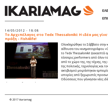
Παράκαμψη προς το κυρίως περιεχόμενο
ΕΛ
ΕΠ
14/05/2012 - 18:08
Το Αρχιπέλαγος στο Tedx Thessaloniki: Η ιδέα μας γίνε
πράξη – Fish4life!
Ολοκληρώθηκε το Σάββατο στην 
αίθουσα του κινηματογράφου «
το Tedx Thessaloniki! Δεκαεπτά ο
τέσσερις performers από όλον τ
από το χώρο της, της τέχνης, της
της πολιτικής, τεχνολογίας και τ
ακτιβισμού μοιράστηκαν εμπειρίε
ιστορίες από ξεχωριστές προσω
Οδύσσειες που γέννησαν νέες ιδέ
κίνητρα για δημιουργία.
© 2017 ikariamag