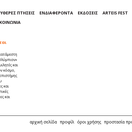
ΕΥΘΕΡΕΣ ΠΤΗΣΕΙΣ
ΕΝΔΙΑΦΕΡΟΝΤΑ
ΕΚΔΟΣΕΙΣ
ARTEIS FEST
ΙΚΟΙΝΩΝΙΑ
ται
κατάμεστη
Ολύμπιον»
μιλητές και
ον κόσμο,
 επιστήμης
ου
ς και
πικές
ες και
αρχική σελίδα
προφίλ
όροι χρήσης
προστασία π