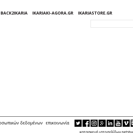
BACK2IKARIA
IKARIAKI-AGORA.GR
IKARIASTORE.GR
Φόρμα αναζήτησης
ροσωπικών δεδομένων
επικοινωνία
κατασκευή ιστοσελίδων netstu