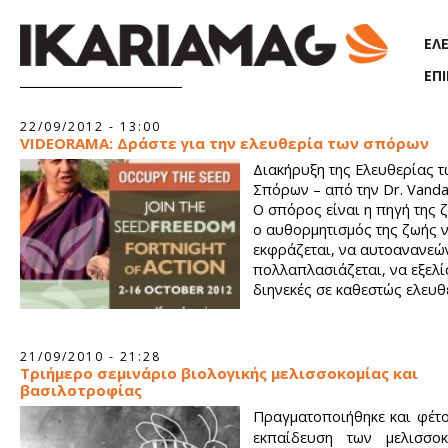
Παράκαμψη προς το κυρίως περιεχόμενο
ΕΛ
ΕΠ
Σελίδες
22/09/2012 - 13:00
VIDEORAMA: Δράστε για την ελευθερία των σπόρων
Διακήρυξη της Ελευθερίας τ
Σπόρων – από την Dr. Vanda
Ο σπόρος είναι η πηγή της ζ
ο αυθορμητισμός της ζωής 
εκφράζεται, να αυτοανανεών
πολλαπλασιάζεται, να εξελί
διηνεκές σε καθεστώς ελευθ
21/09/2010 - 21:28
Τριήμερο σεμινάριο βιολογικής μελισσοκομίας και
βασιλοτροφίας
Πραγματοποιήθηκε και φέτο
εκπαίδευση των μελισσο