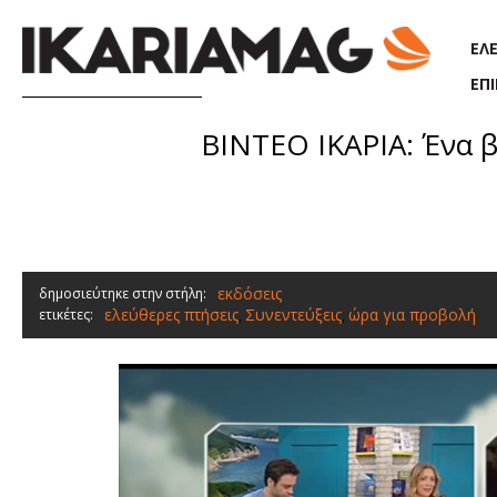
Παράκαμψη προς το κυρίως περιεχόμενο
ΕΛ
ΕΠ
ΒΙΝΤΕΟ ΙΚΑΡΙΑ: Ένα 
εκδόσεις
δημοσιεύτηκε στην στήλη:
ελεύθερες πτήσεις
Συνεντεύξεις
ώρα για προβολή
ετικέτες:
,
,