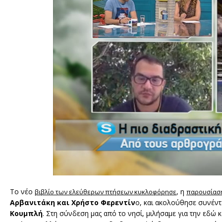
Το νέο
, η
βιβλίο των ελεύθερων πτήσεων κυκλοφόρησε
παρουσίαση
Αρβανιτάκη και Χρήστο Φερεντίν
ο, και ακολούθησε συνέν
Κουμπλή
. Στη σύνδεση μας από το νησί, μιλήσαμε για την εδώ 