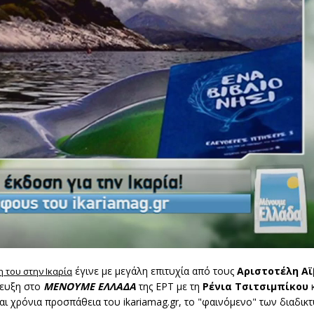
έγινε με μεγάλη επιτυχία από τους
Αριστοτέλη Αϊ
 του στην Ικαρία
τευξη στο
ΜΕΝΟΥΜΕ ΕΛΛΑΔΑ
της ΕΡΤ με τη
Ρένια Τσιτσιμπίκου
κ
και χρόνια προσπάθεια του ikariamag.gr, το "φαινόμενο" των διαδι