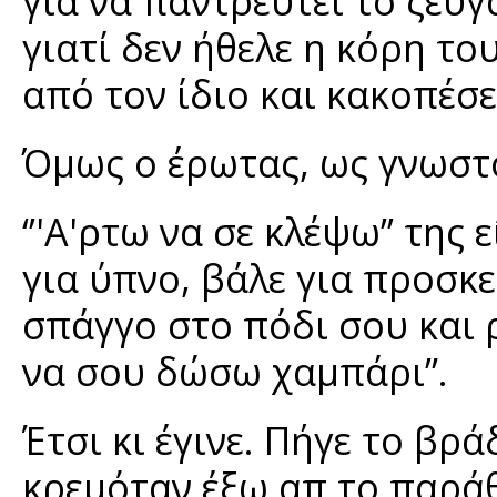
για να παντρευτεί το ζευγα
γιατί δεν ήθελε η κόρη το
από τον ίδιο και κακοπέσε
Όμως ο έρωτας, ως γνωστό
‘’'Α'ρτω να σε κλέψω’’ της ε
για ύπνο, βάλε για προσκε
σπάγγο στο πόδι σου και 
να σου δώσω χαμπάρι”.
Έτσι κι έγινε. Πήγε το β
κρεμόταν έξω απ το παρά