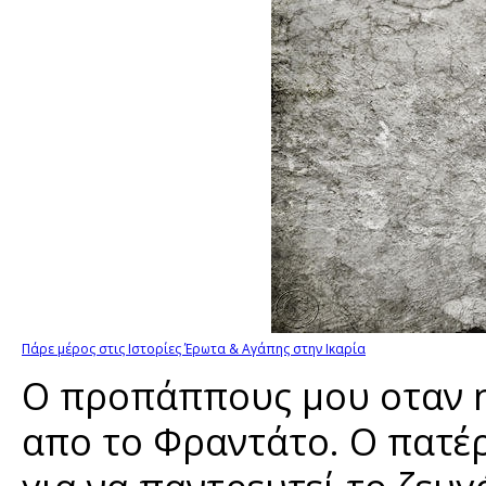
Πάρε μέρος στις Ιστορίες Έρωτα & Αγάπης στην Ικαρία
Ο προπάππους μου οταν ητ
απο το Φραντάτο. Ο πατέρ