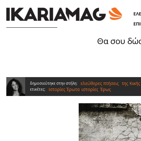
Παράκαμψη προς το κυρίως περιεχόμενο
ΕΛ
ΕΠ
Θα σου δώσ
ελεύθερες πτήσεις
της Κικής
δημοσιεύτηκε στην στήλη:
Ιστορίες Έρωτα
ιστορίες
Έρως
ετικέτες:
,
,