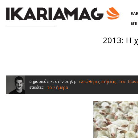
Παράκαμψη προς το κυρίως περιεχόμενο
ΕΛ
ΕΠ
2013: Η 
ελεύθερες πτήσεις
του Κων
δημοσιεύτηκε στην στήλη:
το Σήμερα
ετικέτες: