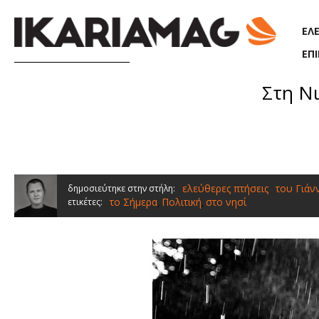
Παράκαμψη προς το κυρίως περιεχόμενο
ΕΛ
ΕΠ
Στη Νι
ελεύθερες πτήσεις
του Γιάν
δημοσιεύτηκε στην στήλη:
το Σήμερα
Πολιτική
στο νησί
ετικέτες:
,
,