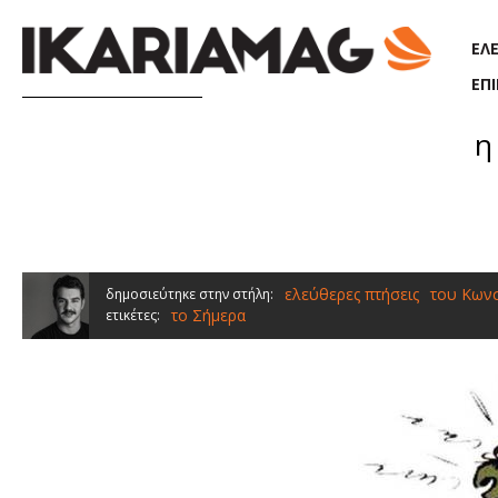
Παράκαμψη προς το κυρίως περιεχόμενο
ΕΛ
ΕΠ
η
ελεύθερες πτήσεις
του Κων
δημοσιεύτηκε στην στήλη:
το Σήμερα
ετικέτες: