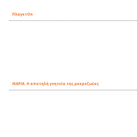
ΠλαγκτOn
ΙΚΑΡΙΑ: Η απατηλή γοητεία της μακροζωίας