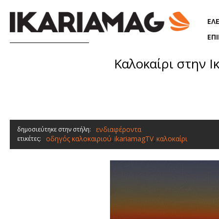
Παράκαμψη προς το κυρίως περιεχόμενο
ΕΛ
ΕΠ
Καλοκαίρι στην 
ενδιαφέροντα
δημοσιεύτηκε στην στήλη:
οδηγός καλοκαιριού
ikariamagTV
καλοκαίρι
ετικέτες:
,
,