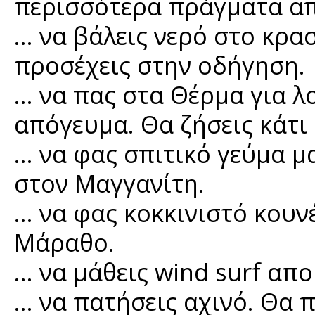
περισσότερα πράγματα απ'
… να βάλεις νερό στο κρασ
προσέχεις στην οδήγηση.
… να πας στα Θέρμα για λ
απόγευμα. Θα ζήσεις κάτι
… να φας σπιτικό γεύμα 
στον Μαγγανίτη.
… να φας κοκκινιστό κουν
Μάραθο.
… να μάθεις wind surf απ
… να πατήσεις αχινό. Θα π