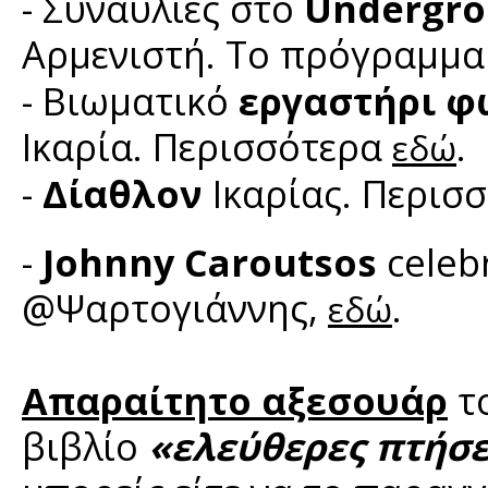
- Συναυλίες στο
Undergro
Αρμενιστή. Το πρόγραμμ
- Βιωματικό
εργαστήρι φ
Ικαρία. Περισσότερα
.
εδώ
-
Δίαθλον
Ικαρίας. Περισ
-
Johnny Caroutsos
celebr
@Ψαρτογιάννης,
.
εδώ
Απαραίτητο αξεσουάρ
το
βιβλίο
«ελεύθερες πτήσε