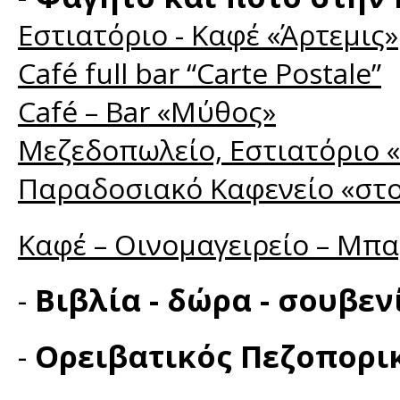
Εστιατόριο - Καφέ «Άρτεμις»
Café full bar “Carte Postale”
Café – Bar «Μύθος»
Μεζεδοπωλείο, Εστιατόριο «
Παραδοσιακό Καφενείο «στ
Καφέ – Οινομαγειρείο – Μπα
-
Βιβλία - δώρα - σουβεν
-
Ορειβατικός Πεζοπορικ