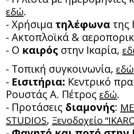
.
εδώ
- Χρήσιμα
τηλέφωνα
της 
- Ακτοπλοϊκά & αεροπορι
- Ο
καιρός
στην Ικαρία,
ε
- Τοπική συγκοινωνία,
εδώ
-
Εισιτήρια:
Κεντρικό πρα
Ρουστάς Α. Πέτρος
.
εδώ
- Προτάσεις
διαμονής
:
ME
,
STUDIOS
Ξενοδοχείο “IKAR
-
Φαγητό και ποτό στην 