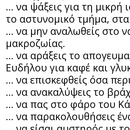
… να ψάξεις για τη μικρή 
το αστυνομικό τμήμα, στα
… να μην αναλωθείς στο ν
μακροζωίας.
… να αράξεις το απογευμα
Ευδήλου για καφέ και γλυ
… να επισκεφθείς όσα περ
… να ανακαλύψεις το βράχ
… να πας στο φάρο του Κ
… να παρακολουθήσεις ένα
… να είσαι αυστηρός με τ