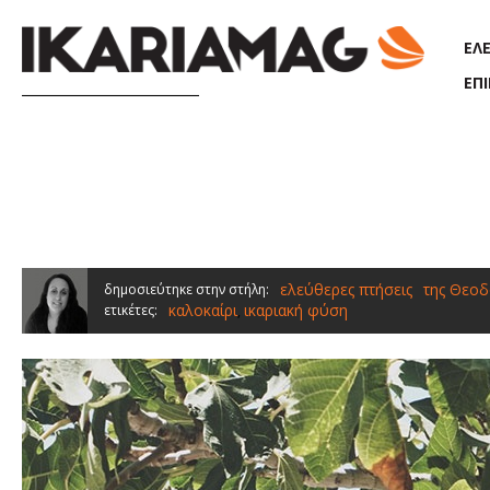
Παράκαμψη προς το κυρίως περιεχόμενο
ΕΛ
ΕΠ
ελεύθερες πτήσεις
της Θεοδ
δημοσιεύτηκε στην στήλη:
καλοκαίρι
ικαριακή φύση
ετικέτες:
,