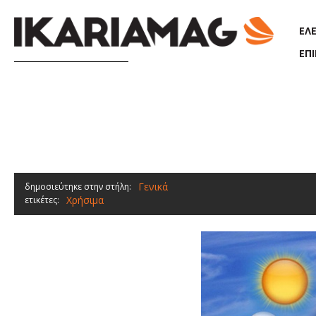
Παράκαμψη προς το κυρίως περιεχόμενο
ΕΛ
ΕΠ
Γενικά
δημοσιεύτηκε στην στήλη:
Χρήσιμα
ετικέτες: