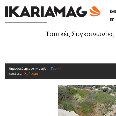
Παράκαμψη προς το κυρίως περιεχόμενο
ΕΛ
ΕΠ
Τοπικές Συγκοινωνίες Ι
Γενικά
δημοσιεύτηκε στην στήλη:
Χρήσιμα
ετικέτες: