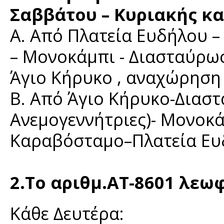
Σαββάτου – Κυριακής κα
Α. Από Πλατεία Ευδήλου
– Μονοκάμπι - ∆ιασταύρωσ
Άγιο Κήρυκο , αναχώρηση
Β. Από Άγιο Κήρυκο-∆ιασ
Ανεμογεννήτριες)- Μονοκά
Καραβόσταμο–Πλατεία Ευ
2.Το αριθμ.ΑΤ-8601 λεωφ
Κάθε ∆ευτέρα: