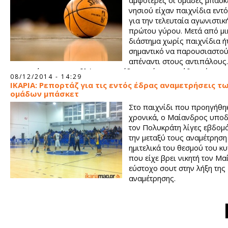
αμφότερες οι ομάδες μπάσκ
νησιού είχαν παιχνίδια εντ
για την τελευταία αγωνιστικ
πρώτου γύρου. Μετά από μι
διάστημα χωρίς παιχνίδια ή
σημαντικό να παρουσιαστού
απέναντι στους αντιπάλους
στα μισά του πρωταθλήματος, η έδρα πρέπει με κάθε τρόπο ν
08/12/2014 - 14:29
προστατευτεί αν θέλουμε να ελπίζουμε στις ψηλές θέσεις της
IΚΑΡΙΑ: Ρεπορτάζ για τις εντός έδρας αναμετρήσεις τω
βαθμολογίας.
ομάδων μπάσκετ
Στο παιχνίδι που προηγήθη
χρονικά, ο Μαίανδρος υπο
τον Πολυκράτη λίγες εβδομ
την μεταξύ τους αναμέτρηση 
ημιτελικά του θεσμού του κ
που είχε βρει νικητή τον Μα
εύστοχο σουτ στην λήξη της
αναμέτρησης.