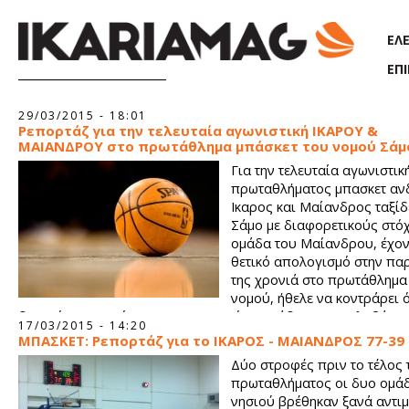
Παράκαμψη προς το κυρίως περιεχόμενο
ΕΛ
ΕΠ
Σελίδες
29/03/2015 - 18:01
Ρεπορτάζ για την τελευταία αγωνιστική ΙΚΑΡΟΥ &
ΜΑΙΑΝΔΡΟΥ στο πρωτάθλημα μπάσκετ του νομού Σάμ
Για την τελευταία αγωνιστικ
πρωταθλήματος μπασκετ αν
Ικαρος και Μαίανδρος ταξί
Σάμο με διαφορετικούς στό
ομάδα του Μαίανδρου, έχον
θετικό απολογισμό στην πα
της χρονιά στο πρωτάθλημα
νομού, ήθελε να κοντράρει 
δυνατόν περισσότερο την πρωτοπόρο ομάδα του Καρλοβάσου
17/03/2015 - 14:20
Ίκαρος από τη μεριά του, ταξίδεψε στο Πυθαγόρειο θέλοντας 
ΜΠΑΣΚΕΤ: Ρεπορτάζ για το ΙΚΑΡΟΣ - ΜΑΙΑΝΔΡΟΣ 77-39
που θα τον κρατούσε στην κορυφή της βαθμολογίας αλλα είχε 
Δύο στροφές πριν το τέλος 
μικρή κρυφή ελπίδα για στραβοπάτημα του Καλοβασου για να
πρωταθλήματος οι δυο ομάδ
να προκριθεί εκείνος στην τελική φάση.
νησιού βρέθηκαν ξανά αντι