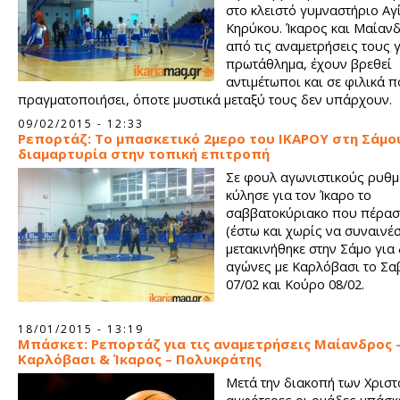
στο κλειστό γυμναστήριο Αγ
Κηρύκου. Ίκαρος και Μαίαν
από τις αναμετρήσεις τους γ
πρωτάθλημα, έχουν βρεθεί
αντιμέτωποι και σε φιλικά 
πραγματοποιήσει, όποτε μυστικά μεταξύ τους δεν υπάρχουν.
09/02/2015 - 12:33
Ρεπορτάζ: Το μπασκετικό 2μερο του ΙΚΑΡΟΥ στη Σάμου
διαμαρτυρία στην τοπική επιτροπή
Σε φουλ αγωνιστικούς ρυθ
κύλησε για τον Ίκαρο το
σαββατοκύριακο που πέρασ
(έστω και χωρίς να συναινέσ
μετακινήθηκε στην Σάμο για
αγώνες με Καρλόβασι το Σα
07/02 και Κούρο 08/02.
18/01/2015 - 13:19
Μπάσκετ: Ρεπορτάζ για τις αναμετρήσεις Μαίανδρος 
Καρλόβασι & Ίκαρος – Πολυκράτης
Μετά την διακοπή των Χρισ