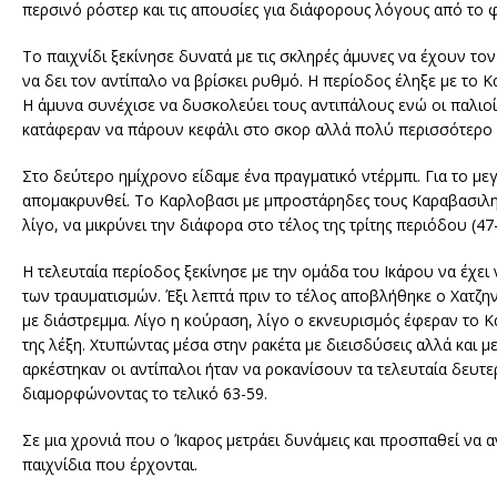
περσινό ρόστερ και τις απουσίες για διάφορους λόγους από το φ
Το παιχνίδι ξεκίνησε δυνατά με τις σκληρές άμυνες να έχουν τ
να δει τον αντίπαλο να βρίσκει ρυθμό. Η περίοδος έληξε με το 
Η άμυνα συνέχισε να δυσκολεύει τους αντιπάλους ενώ οι παλιοί
κατάφεραν να πάρουν κεφάλι στο σκορ αλλά πολύ περισσότερο 
Στο δεύτερο ημίχρονο είδαμε ένα πραγματικό ντέρμπι. Για το μ
απομακρυνθεί. Το Καρλοβασι με μπροστάρηδες τους Καραβασιλη 
λίγο, να μικρύνει την διάφορα στο τέλος της τρίτης περιόδου (47-
Η τελευταία περίοδος ξεκίνησε με την ομάδα του Ικάρου να έχε
των τραυματισμών. Έξι λεπτά πριν το τέλος αποβλήθηκε ο Χατζ
με διάστρεμμα. Λίγο η κούραση, λίγο ο εκνευρισμός έφεραν το Κ
της λέξη. Χτυπώντας μέσα στην ρακέτα με διεισδύσεις αλλά και μ
αρκέστηκαν οι αντίπαλοι ήταν να ροκανίσουν τα τελευταία δευ
διαμορφώνοντας το τελικό 63-59.
Σε μια χρονιά που ο Ίκαρος μετράει δυνάμεις και προσπαθεί να αν
παιχνίδια που έρχονται.