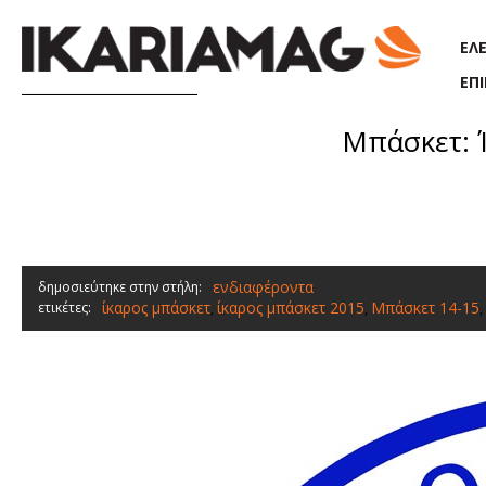
Παράκαμψη προς το κυρίως περιεχόμενο
ΕΛ
ΕΠ
Μπάσκετ: 
ενδιαφέροντα
δημοσιεύτηκε στην στήλη:
ίκαρος μπάσκετ
ίκαρος μπάσκετ 2015
Μπάσκετ 14-15
ετικέτες:
,
,
,