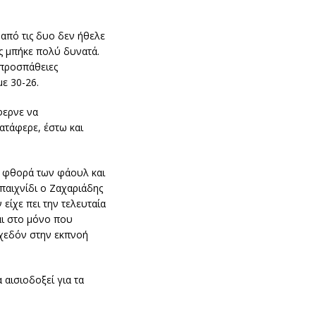
 από τις δυο δεν ήθελε
ος μπήκε πολύ δυνατά.
 προσπάθειες
ε 30-26.
φερνε να
ατάφερε, έστω και
ην φθορά των φάουλ και
παιχνίδι ο Ζαχαριάδης
είχε πει την τελευταία
αι στο μόνο που
σχεδόν στην εκπνοή
 αισιοδοξεί για τα