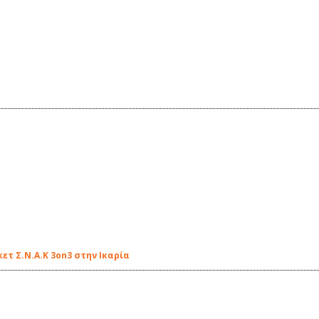
ετ Σ.Ν.Α.Κ 3on3 στην Ικαρία