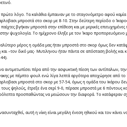
ετινό.
ον πρώτο λόγο. Τα καλάθια έμπαιναν με το σταγονόμετρο αφού καμία
Καρλοβασι μπροστά στο σκορ με 8-10. Στην δεύτερη περίοδο ο Ίκαρ
 παίχτες βγήκαν μπροστά στην επίθεση και με μερικές επιτυχημένες
στην ψυχολογία. Το ημίχρονο έληξε με τον Ίκαρο προπορευόμενο μ
εγαλύτερο μέρος η ομάδα μας ήταν μπροστά στο σκορ όμως δεν κατά
και –τον δικό μας- Μυτιληνου ήταν πάντα σε απόσταση βολής και κ
44).
ι να αντιμετωπίσει πέρα από την ασφυκτική πίεση των αντίπαλων, τ
ηνακης με πέμπτο φουλ ενώ λίγα λεπτά αργότερα αποχώρησε από το 
αρλοβασι μπροστά στο σκορ με 57-54, όμως η ομάδα του Ικάρου δεν 
ε τους ψηλούς, έτρεξε ένα σερί 9-0, πέρασε μπροστά με 6 πόντους κ
τερόλεπτα προσπαθώντας να μειώσουν την διαφορά. Το κατάφεραν 
ασυνταχθεί, αυτή η νίκη είναι μεγάλη ένεση ηθικού και τον κάνει να