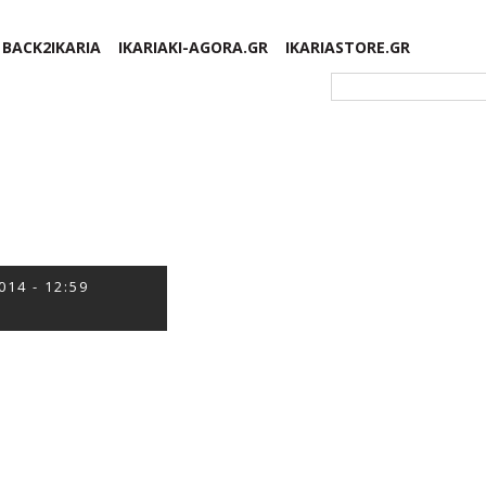
BACK2IKARIA
IKARIAKI-AGORA.GR
IKARIASTORE.GR
Φόρμα αναζήτησης
014 - 12:59