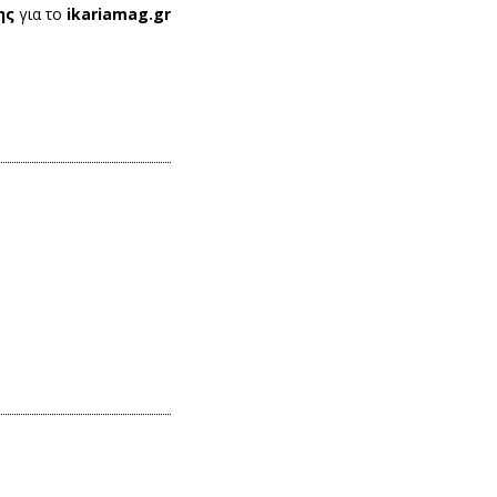
ης
για το
ikariamag.gr