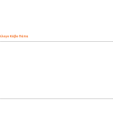
ύλλογο Κάβο Πάπα