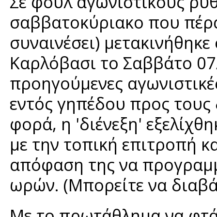
Σε φουλ αγωνιστικούς ρυθ
σαββατοκύριακο που πέρα
συναινέσει) μετακινήθηκε
Καρλόβασι το Σαββάτο 07/
προηγούμενες αγωνιστικές
εντός γηπέδου προς τους 
φορά, η 'διένεξη' εξελίχθ
με την τοπική επιτροπή κ
απόφαση της να προγραμμα
ωρών. (Μπορείτε να διαβά
Με το πρωτάθλημα να φτάνε