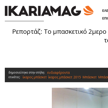
Παράκαμψη προς το κυρίως περιεχόμενο
ΕΛ
ΕΠ
Ρεπορτάζ: Το μπασκετικό 2μερο
τ
ενδιαφέροντα
δημοσιεύτηκε στην στήλη:
ίκαρος μπάσκετ
ίκαρος μπάσκετ 2015
Μπάσκετ
Μπάσκ
ετικέτες:
,
,
,