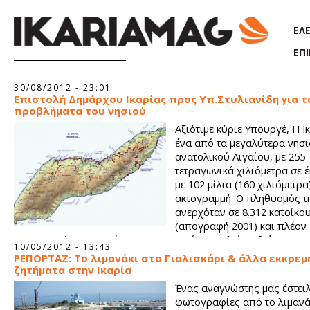
Παράκαμψη προς το κυρίως περιεχόμενο
ΕΛ
ΕΠ
Σελίδες
30/08/2012 - 23:01
Επιστολή Δημάρχου Ικαρίας προς Υπ.Στυλιανίδη για τ
προβλήματα του νησιού
Αξιότιμε κύριε Υπουργέ, Η Ι
ένα από τα μεγαλύτερα νησι
ανατολικού Αιγαίου, με 255
τετραγωνικά χιλιόμετρα σε έ
με 102 μίλια (160 χιλιόμετρα
ακτογραμμή. Ο πληθυσμός τ
ανερχόταν σε 8.312 κατοίκο
(απογραφή 2001) και πλέον 
(απογραφή 2011), ενώ χαρακτηριστικό αποτελεί το διάσπαρτο
10/05/2012 - 13:43
οικισμών του που υπερβαίνουν τους 52.
ΡΕΠΟΡΤΑΖ: Το λιμανάκι στο Γιαλισκάρι & άλλα εκκρεμ
ζητήματα στην Ικαρία
Ένας αναγνώστης μας έστειλ
φωτογραφίες από το λιμανά