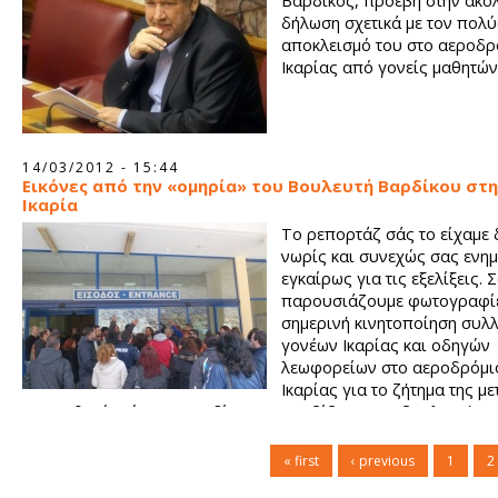
Βαρδίκος, προέβη στην ακό
δήλωση σχετικά με τον πολ
αποκλεισμό του στο αεροδρ
Ικαρίας από γονείς μαθητών
14/03/2012 - 15:44
Εικόνες από την «ομηρία» του Βουλευτή Βαρδίκου στ
Ικαρία
Το ρεπορτάζ σάς το είχαμε
νωρίς και συνεχώς σας ενη
εγκαίρως για τις εξελίξεις. 
παρουσιάζουμε φωτογραφίε
σημερινή κινητοποίηση συλ
γονέων Ικαρίας και οδηγών
λεωφορείων στο αεροδρόμι
Ικαρίας για το ζήτημα της 
των μαθητών, όπου εμποδίστηκε η επιβίβαση του βουλευτή ν
Σαμου Π.Βαρδίκου.
« first
‹ previous
1
2