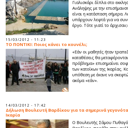
Γιαλισκάρι δίπλα στο εκκλησ
Ανάληψης με την επισήμανσ
είναι η κατάσταση σήμερα. Λ
υπάρχουν λεφτά για να συν
έργο. Τότε γιατί το άρχισαν;
15/03/2012 - 11:23
ΤΟ ΠΟΝΤΙΚΙ: Ποιος κάνει το κουνέλι;
«Εάν οι μαθητές ήταν τραπε
καταθέσεις θα μεταφέροντα
πρόβλημα» επισημαίνει σοφ
των κατοίκων της Ικαρίας. Κα
υπόθεση με έκανε να σκεφτώ
ακόμα «εάν».
14/03/2012 - 17:42
Δήλωση Βουλευτή Βαρδίκου για τα σημερινά γεγονότα
Ικαρία
Ο Βουλευτής Σάμου Πυθαγό