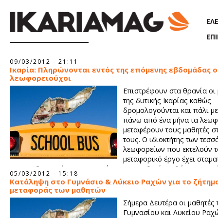
Παράκαμψη προς το κυρίως περιεχόμενο
ΕΛ
ΕΠ
Σελίδες
09/03/2012 - 21:11
Ικαρία: Πληρώνονται εντός της επόμενης εβδομάδας ο
λεωφορειούχοι
Επιστρέφουν στα θρανία οι
της δυτικής Ικαρίας καθώς
δρομολογούνται και πάλι μ
πάνω από ένα μήνα τα λεω
μεταφέρουν τους μαθητές σ
τους. Ο ιδιοκτήτης των τεσ
λεωφορείων που εκτελούν τ
μεταφορικό έργο έχει σταμα
τις 2 Φεβρουαρίου να μεταφέρει τους μαθητές καθώς του οφε
05/03/2012 - 15:18
χρήματα από την σχολική χρονιά 2009-2010, μέχρι και σήμερα 
Κατάληψη στο Γυμνάσιο & Λύκειο Ραχών για το ζήτημα
ξεπερνούν τις 300.000 ευρώ.
μεταφοράς των μαθητών
Σήμερα Δευτέρα οι μαθητές 
Γυμνασίου και Λυκείου Ραχ