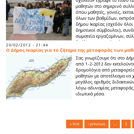
σχολεία» έγραφε το πανό τ
μαθητών στο σημερινό συλλ
όπου μαθητές, γονείς, εκπαι
όλων των βαθμίδων, εκπρό
δήμου Ικαρίας (σχεδόν όλοι
δημοτικοί σύμβουλοι), συνδ
σωματεία εργαζομένων, σύλ
βρέθηκαν στην πλατεία του 
20/02/2012 - 21:44
Κηρύκου από τις 12 το μεσημέρι...
Ο Δήμος Ικαρίας για το ζήτημα της μεταφοράς των μα
Σας γνωρίζουμε ότι στο Δήμ
από 1-2-2012 δεν εκτελούντ
δρομολόγια από μεταφορεί
μαθητών με αποτέλεσμα να 
μεγάλος αριθμός διδακτικώ
λόγω αδυναμίας μεταφοράς 
ιδιωτικά μέσα.
« first
‹ previous
…
2