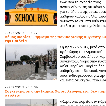
έκλεισαν το σχολείο τους
ανακοινώνοντας ότι κάνουν
για το ζήτημα της μεταφορά
μαθητών καθώς πολλά παιδ
αδυνατούν να μεταβούν καθ
με ιδία μέσα στο σχολείο το
παρακολουθήσουν τα μαθήματα τους.
23/02/2012 - 12:27
Δήμος Ικαρίας: Ψήφισμα της πανικαριακής συγκέντρωσ
την Παιδεία
Σήμερα 22/2/2012, μετά από
πρόσκληση του Δημοτικού
Συμβουλίου του Δήμου Ικαρ
συγκεντρωθήκαμε στην πλατ
Αγίου Κηρύκου Ικαρίας όλοι
μαθητές, εκπαιδευτικοί, γονε
όσοι ενδιαφέρονται για τη
και εκπαίδευση των παιδιών
Ικαρίας.
22/02/2012 - 18:08
Συγκέντρωση στην Ικαρία: Χωρίς λεωφορεία, δεν πάμ
σχολεία
«Χωρίς λεωφορεία δεν πάμε