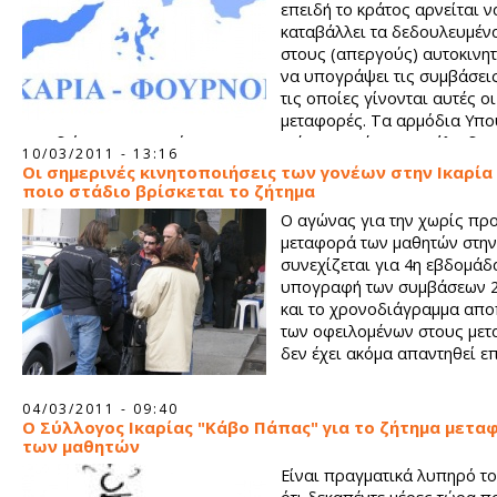
επειδή το κράτος αρνείται ν
καταβάλλει τα δεδουλευμέν
στους (απεργούς) αυτοκινητ
να υπογράψει τις συμβάσει
τις οποίες γίνονται αυτές οι
μεταφορές. Τα αρμόδια Υπο
(Παιδείας, Εσωτερικών) και η Περιφέρεια σε ένα ρεσιτάλ αδια
10/03/2011 - 13:16
αναλγησίας, εδώ και ένα μήνα με προκλητικό τρόπο αγνοούν τ
Οι σημερινές κινητοποιήσεις των γονέων στην Ικαρία 
διαμαρτυρίες της εκπαιδευτικής κοινότητας του νησιού και
ποιο στάδιο βρίσκεται το ζήτημα
προκαλώντας αισθήματα οργής δεν ανακοινώνουν καν, αν και
Ο αγώνας για την χωρίς πρ
λυθεί το πρόβλημα.
μεταφορά των μαθητών στην
συνεχίζεται για 4η εβδομάδ
υπογραφή των συμβάσεων 2
και το χρονοδιάγραμμα απ
των οφειλομένων στους μετ
δεν έχει ακόμα απαντηθεί ε
04/03/2011 - 09:40
Ο Σύλλογος Ικαρίας "Κάβο Πάπας" για το ζήτημα μετα
των μαθητών
Είναι πραγματικά λυπηρό τ