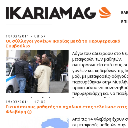
Παράκαμψη προς το κυρίως περιεχόμενο
ΕΛ
ΕΠ
Σελίδες
18/03/2011 - 08:57
Οι σύλλογοι γονέων Ικαρίας μετά το Περιφερειακό
Συμβούλιο
Λόγω του αδιεξόδου στο θέ
μεταφορών των μαθητών,
αντιπροσωπεία από τους σ
γονέων και κηδεμόνων της Ι
μαζί με μεταφορείς-οδηγούς
παρευρέθηκαν στην Μυτιλή
προκειμένου να συναντηθού
περιφερειάρχη και να παρέ
περιφερειακό συμβούλιο με μοναδικό στόχο την εξεύρεση ορι
15/03/2011 - 17:02
λύσης. Είναι χαρακτηριστικό πως το πρόβλημά μας δεν είχε ε
Για κάποιους μαθητές το σχολικό έτος τελείωσε στις
στην ημερήσια διάταξη του περιφερειακού συμβουλίου και τελ
Φλεβάρη (;)
συζητήθηκε εκτός ημερησίας διάταξης λόγω της παρέμβασής μ
Από τις 14 Φλεβάρη έχουν σ
οι μεταφορές μαθητών στην 