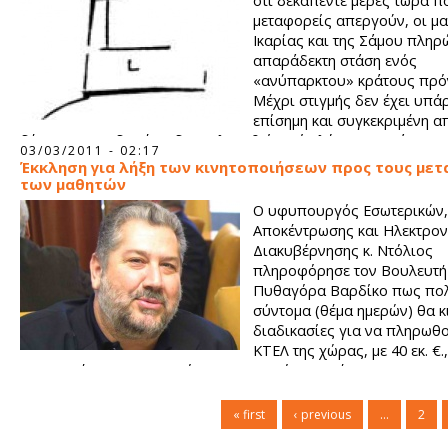
ότι δεκαπέντε μέρες τώρα π
μεταφορείς απεργούν, οι μα
Ικαρίας και της Σάμου πληρ
απαράδεκτη στάση ενός
«ανύπαρκτου» κράτους πρό
Μέχρι στιγμής δεν έχει υπάρ
επίσημη και συγκεκριμένη α
δέσμευση και δεν έχει δρομολογηθεί καμία λύση σχετικά με τ
03/03/2011 - 02:17
των μαθητών στα σχολεία. Οι μεταφορείς από τη μεριά τους 
Έκκληση για λήξη των κινητοποιήσεων προς τους μετ
ότι δεν ξεκινούν πριν να υπογραφούν οι νέες συμβάσεις.
των μαθητών
Ο υφυπουργός Εσωτερικών,
Αποκέντρωσης και Ηλεκτρον
Διακυβέρνησης κ. Ντόλιος
πληροφόρησε τον Βουλευτή 
Πυθαγόρα Βαρδίκο πως πο
σύντομα (θέμα ημερών) θα κι
διαδικασίες για να πληρωθ
ΚΤΕΛ της χώρας, με 40 εκ. €.,
μεταφορές του 2011. Οι όποιες εκκρεμότητες μέχρι και το 2010
ρυθμιστούν στη συνάντηση του Υφυπουργού Οικονομικών κ. Σ
τα πανελλήνια όργανα των μεταφορέων.
« first
‹ previous
…
2