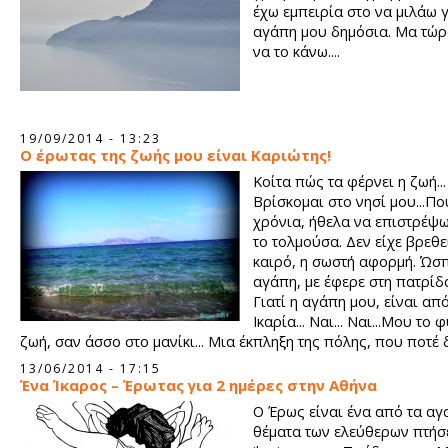
έχω εμπειρία στο να μιλάω γ
αγάπη μου δημόσια. Μα τώρ
να το κάνω....
19/09/2014 - 13:23
Ο έρωτας της ζωής μου είναι Καριώτης!
Κοίτα πώς τα φέρνει η ζωή...
Βρίσκομαι στο νησί μου...Πο
χρόνια, ήθελα να επιστρέψω
το τολμούσα. Δεν είχε βρεθεί
καιρό, η σωστή αφορμή. Ώσ
αγάπη, με έφερε στη πατρίδ
Γιατί η αγάπη μου, είναι από
Ικαρία... Ναι... Ναι...Μου το 
ζωή, σαν άσσο στο μανίκι... Μια έκπληξη της πόλης, που ποτέ 
φαντάστηκα.
13/06/2014 - 17:15
Ένα Ίκαρος – Έρωτας για 2 ημέρες στην Αθήνα
Ο Έρως είναι ένα από τα α
θέματα των ελεύθερων πτήσ