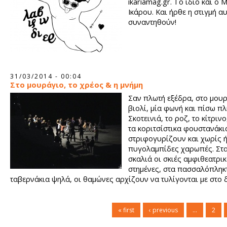
ikariamag.gr. Το ίδιο και ο
Ικάρου. Και ήρθε η στιγμή αυ
συναντηθούν!
31/03/2014 - 00:04
Στο μουράγιο, το χρέος & η μνήμη
Σαν πλωτή εξέδρα, στο μουρ
βιολί, μία φωνή και πίσω πλ
Σκοτεινιά, το ροζ, το κίτρινο
τα κοριτσίστικα φουστανάκι
στριφογυρίζουν και χωρίς ή
πυγολαμπίδες χαρωπές. Στα
σκαλιά οι σκιές αμφιθεατρι
στημένες, στα πασσαλόπληκ
ταβερνάκια ψηλά, οι θαμώνες αρχίζουν να τυλίγονται με στο
ύφασμα της μουσικής που χορεύει προκλητικά γύρω τριγύρω.
« first
‹ previous
…
2