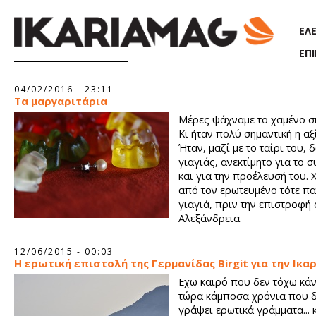
Παράκαμψη προς το κυρίως περιεχόμενο
ΕΛ
ΕΠ
Σελίδες
04/02/2016 - 23:11
Τα μαργαριτάρια
Μέρες ψάχναμε το χαμένο σ
Κι ήταν πολύ σημαντική η αξ
Ήταν, μαζί με το ταίρι του, 
γιαγιάς, ανεκτίμητο για το 
και για την προέλευσή του. 
από τον ερωτευμένο τότε π
γιαγιά, πριν την επιστροφή
Αλεξάνδρεια.
12/06/2015 - 00:03
Η ερωτική επιστολή της Γερμανίδας Birgit για την Ικα
Εχω καιρό που δεν τόχω κάνει
τώρα κάμποσα χρόνια που 
γράψει ερωτικά γράμματα... 