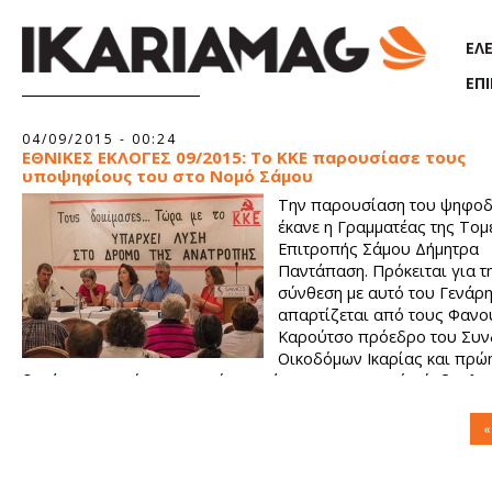
Παράκαμψη προς το κυρίως περιεχόμενο
ΕΛ
ΕΠ
Σελίδες
04/09/2015 - 00:24
ΕΘΝΙΚΕΣ ΕΚΛΟΓΕΣ 09/2015: Το ΚΚΕ παρουσίασε τους
υποψηφίους του στο Νομό Σάμου
Την παρουσίαση του ψηφοδ
έκανε η Γραμματέας της Τομ
Επιτροπής Σάμου Δήμητρα
Παντάπαση. Πρόκειται για τη
σύνθεση με αυτό του Γενάρη
απαρτίζεται από τους Φανο
Καρούτσο πρόεδρο του Συν
Οικοδόμων Ικαρίας και πρώ
δημάρχου Ραχών, τον Αντώνη Δράκο Περιφερειακό σύμβουλο
αντιπρόεδρο του Σωματείου Συνταξιούχων Σάμου και την Βασ
Βρυνιώτη Οικονομολόγο, ιδιωτική υπάλληλο, πρόεδρο του Ερ
«
Κέντρου Σάμου.