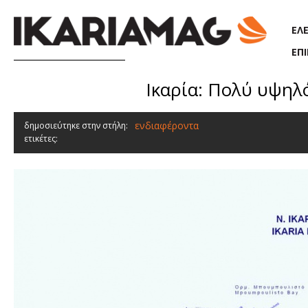
Παράκαμψη προς το κυρίως περιεχόμενο
ΕΛ
ΕΠ
Ικαρία: Πολύ υψηλ
ενδιαφέροντα
δημοσιεύτηκε στην στήλη:
ετικέτες: