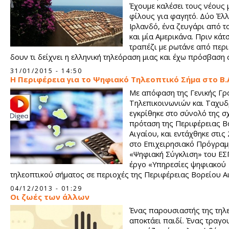
Έχουμε καλέσει τους νέους 
φίλους για φαγητό. Δύο Έλλ
Ιρλανδό, ένα ζευγάρι από τ
και μία Αμερικάνα. Πριν κάτ
τραπέζι με ρωτάνε από περι
δουν τι δείχνει η ελληνική τηλεόραση μιας και έχω πρόσβαση 
ελληνικά συνδρομητικά κανάλια. Πάνω στο ζάπινγκ πέφτουμε
31/01/2015 - 14:50
ΕΡΤ, ΔΤ, Νεριτ, όπως θέλετε το λέτε. Νομίζω τότε ήταν ΔΤ αλλ
Η Περιφέρεια για το Ψηφιακό Τηλεοπτικό Σήμα στο Β.
σίγουρος.
Με απόφαση της Γενικής Γρ
Τηλεπικοινωνιών και Ταχυδ
εγκρίθηκε στο σύνολό της σχ
πρόταση της Περιφέρειας Β
Αιγαίου, και εντάχθηκε στις 
στο Επιχειρησιακό Πρόγρα
«Ψηφιακή Σύγκλιση» του ΕΣ
έργο «Υπηρεσίες ψηφιακού
τηλεοπτικού σήματος σε περιοχές της Περιφέρειας Βορείου Α
συνολικού Προϋπολογισμού 559.500 ευρώ.
04/12/2013 - 01:29
Οι ζωές των άλλων
Ένας παρουσιαστής της τηλ
αποκτάει παιδί. Ένας τραγο