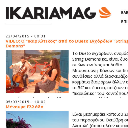
Παράκαμψη προς το κυρίως περιεχόμενο
ΕΛ
ΕΠ
Σελίδες
23/04/2015 - 00:31
VIDEO: Ο "Ικαριώτικος" από το Dueto Εγχόρδων "Strin
Demons"
Το Dueto εγχόρδων, ονομάζ
String Demons και είναι δύο
οι Κωνταντίνος και Λυδία
Μπουντούνη. Κάνουν και δι
συνθέσεις αλλά διασκευάζο
κομμάτια διαφόρων άλλων ε
το 54'' και έπειτα, παίζουν τ
"Ικαριώτικο" του Κονιτόπου
στιγμιότυπο είναι από πρόβα για το Μένουμε Ελλάδα, από το 
05/03/2015 - 10:02
παρουσιάστριας της εκπομπής, δημοσιογράφου Ρένιας Τσιτσι
Μένουμε Ελλάδα
Είναι μεσημεράκι κάποιου 
του περασμένου Οκτώβρη σ
Ανατολή (όπου πλέον κατοικ