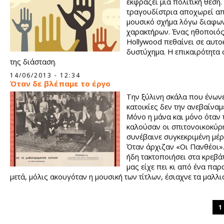
εκφράζει μία πολιτική θέση.
τραγουδίστρια αποχωρεί απ
μουσικό σχήμα λόγω διαφω
χαρακτήρων. Ένας ηθοποιός
Hollywood πεθαίνει σε αυτοκ
δυστύχημα. Η επικαιρότητα 
της διάσταση.
14/06/2013 - 12:34
Όταν δε βλέπαμε το έργο
Την ξύλινη σκάλα που ένωνε
κατοικίες δεν την ανεβαίναμ
Μόνο η μάνα και μόνο όταν 
καλούσαν οι σπιτονοικοκύρ
συνέβαινε συγκεκριμένη μέρ
Όταν άρχιζαν «Οι Πανθέοι».
ήδη τακτοποιήσει στα κρεβάτ
μας είχε πει κι από ένα παρ
μετά, μόλις ακουγόταν η μουσική των τίτλων, έσιαχνε τα μαλλιά
ρόμπα, περίμενε κάνα λεπτό,
1