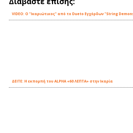
Διαβάστε επίσης:
VIDEO: Ο "Ικαριώτικος" από το Dueto Εγχόρδων "String Demon
ΔΕΙΤE: Η εκπομπή του ALPHA «60 ΛΕΠΤΑ» στην Ικαρία