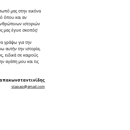
σωπό μας στην εικόνα
ό όπου και αν
ανθρώπινων ιστοριών
ς μας έγινε σκοπός!
να γράψω για την
ψω αυτήν την ιστορία,
, ειδικά σε καιρούς
ν αγάπη μου και τις
Παπακωνσταντινίδης
stapap@gmail.com