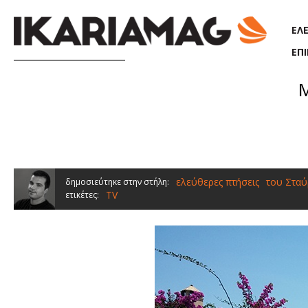
Παράκαμψη προς το κυρίως περιεχόμενο
ΕΛ
ΕΠ
Μ
ελεύθερες πτήσεις
του Σταύ
δημοσιεύτηκε στην στήλη:
TV
ετικέτες: