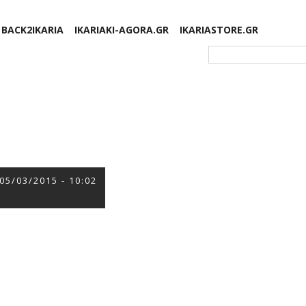
BACK2IKARIA
IKARIAKI-AGORA.GR
IKARIASTORE.GR
Φόρμα αναζήτησης
05/03/2015 - 10:02