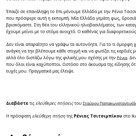
Έπαιζε σε επανάληψη το Επι-μένουμε Ελλάδα με την Ρένια Τσιτ
που πρόσφερε αυτή η εκπομπή. Μία Ελλάδα γεμάτη φως, δροσιά 
βρισκόμαστε. Στη θέα του ελληνικού ηλιοβασιλέματος, των κα
έχουμε μείνει με το στόμα ανοιχτό. Ο καθένας για διαφορετικούς
Δεν είναι απαραίτητο να γράψω τα αυτονόητα. Για το τι όμορφη
ανάγκη να την βλέπουμε κάθε στιγμή και να φωτίζει τις καρδιές 
αλλά όλο διστάζω λόγω της φιλικής μου σχέσης με την
. Δε
Ρένια
που όλοι είναι καχύποπτοι. Ωστόσο στο άκουσμα της είδησης ότι
ευχές μου. Πραγματικά μας έλειψε.
Διαβάστε
τις
ελεύθερες πτήσεις
του
Σταύρου Παπακωνσταντινίδ
H πρόσφατη
ελεύθερη πτήση
της
Ρένιας Τσιτσιμπίκου
στο ik