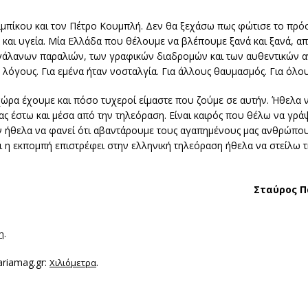
σιμπίκου και τον Πέτρο Κουμπλή. Δεν θα ξεχάσω πως φώτισε το πρό
και υγεία. Μία Ελλάδα που θέλουμε να βλέπουμε ξανά και ξανά, απ
ταγάλανων παραλιών, των γραφικών διαδρομών και των αυθεντικών 
 λόγους. Για εμένα ήταν νοσταλγία. Για άλλους θαυμασμός. Για όλου
 χώρα έχουμε και πόσο τυχεροί είμαστε που ζούμε σε αυτήν. Ήθελα 
μας έστω και μέσα από την τηλεόραση. Είναι καιρός που θέλω να γρά
ν ήθελα να φανεί ότι αβαντάρουμε τους αγαπημένους μας ανθρώπους
 η εκπομπή επιστρέφει στην ελληνική τηλεόραση ήθελα να στείλω τη
Σταύρος 
.
η
ariamag.gr:
.
Χιλιόμετρα