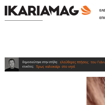
Παράκαμψη προς το κυρίως περιεχόμενο
ΕΛ
ΕΠ
ελεύθερες πτήσεις
του Γιάν
δημοσιεύτηκε στην στήλη:
Έρως
καλοκαίρι
στο νησί
ετικέτες:
,
,