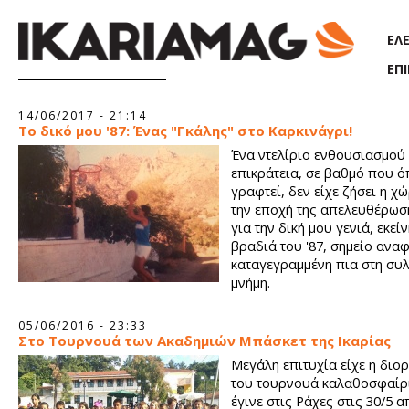
Παράκαμψη προς το κυρίως περιεχόμενο
ΕΛ
ΕΠ
Σελίδες
14/06/2017 - 21:14
Το δικό μου '87: Ένας "Γκάλης" στο Καρκινάγρι!
Ένα ντελίριο ενθουσιασμού 
επικράτεια, σε βαθμό που ό
γραφτεί, δεν είχε ζήσει η χ
την εποχή της απελευθέρωση
για την δική μου γενιά, εκείν
βραδιά του '87, σημείο ανα
καταγεγραμμένη πια στη συ
μνήμη.
05/06/2016 - 23:33
Στο Τουρνουά των Ακαδημιών Μπάσκετ της Ικαρίας
Μεγάλη επιτυχία είχε η δι
του τουρνουά καλαθοσφαίρ
έγινε στις Ράχες στις 30/5 