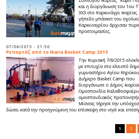
Συλλόγου Ικαρίας "Κάβο Πά
και η διοργάνωση του 1ου 
3Χ3 στο Καρκινάγρι Ικαρίας.
γήπεδο μπάσκετ του σχολικ
Καρκιναγρίου άρχισαν πυρ
προετοιμασίες.
07/06/2015 - 21:50
Ρεπορτάζ από το Ikaria Basket Camp 2015
Την Κυριακή 7/6/2015 ολοκ
με επιτυχία στο κλειστό δημ
γυμναστήριο Αγίου Κηρύκου
Διήμερο Basket Camp που
διοργάνωσε ο Δήμος Ικαρίας
Ομοσπονδία Καλαθοσφαίρισ
ομοσπονδιακός προπονητής
Μίσσας τήρησε την υπόσχεσ
δώσει κατά την προηγούμενη του επίσκεψη στο νησί και επέσ
γρηγορότερα του αναμενόμενου μαζί με τον καταξιωμένο γυμν
Παπαγεωργίου.
1
2