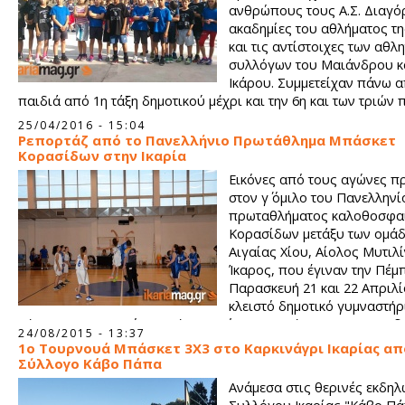
ανθρώπους τους Α.Σ. Διαγόρ
ακαδημίες του αθλήματος τ
και τις αντίστοιχες των αθλ
συλλόγων του Μαιάνδρου κ
Ικάρου. Συμμετείχαν πάνω α
παιδιά από 1η τάξη δημοτικού μέχρι και την 6η και των τριώ
Συλλόγων.
25/04/2016 - 15:04
Ρεπορτάζ από το Πανελλήνιο Πρωτάθλημα Μπάσκετ
Κορασίδων στην Ικαρία
Εικόνες από τους αγώνες π
στον γ΄ όμιλο του Πανελληνί
πρωταθλήματος καλοθοσφα
Κορασίδων μετάξυ των ομάδ
Αιγαίας Χίου, Αίολος Μυτιλί
Ίκαρος, που έγιναν την Πέμπ
Παρασκευή 21 και 22 Απριλί
κλειστό δημοτικό γυμναστήρ
Κήρυκου με χορηγό τον Δήμο Ικαρίας και νικήτρια και στους 
24/08/2015 - 13:37
την ομάδα της Χίου η οποία θα συνεχίσει στο πρωτάθλημα πο
1o Τουρνουά Μπάσκετ 3Χ3 στο Καρκινάγρι Ικαρίας απ
διεξαχθεί στην Αθήνα.
Σύλλογο Κάβο Πάπα
Ανάμεσα στις θερινές εκδηλ