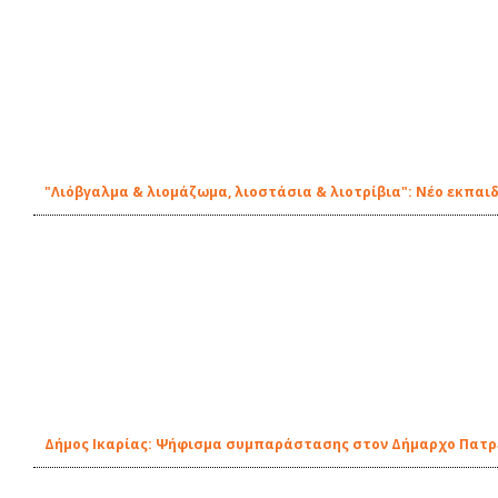
"Λιόβγαλμα & λιομάζωμα, λιοστάσια & λιοτρίβια": Νέο εκπαι
Δήμος Ικαρίας: Ψήφισμα συμπαράστασης στον Δήμαρχο Πατ