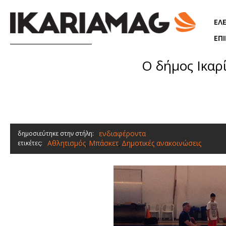
Παράκαμψη προς το κυρίως περιεχόμενο
ΕΛ
ΕΠ
O δήμος Ικαρ
ενδιαφέροντα
δημοσιεύτηκε στην στήλη:
Αθλητισμός
Μπάσκετ
Δημοτικές ανακοινώσεις
ετικέτες:
,
,