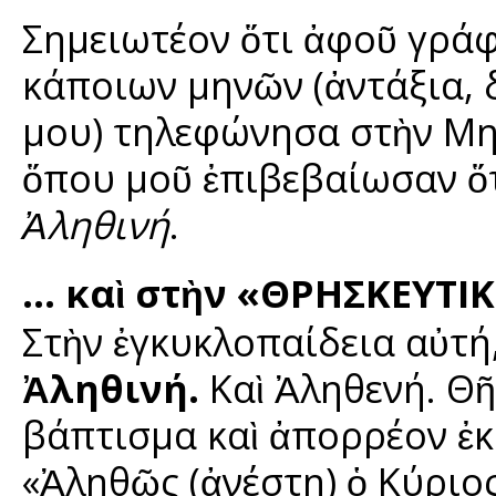
Σημειωτέον ὅτι ἀφοῦ γρά
κάποιων μηνῶν (ἀντάξια, 
μου) τηλεφώνησα στὴν Μη
ὅπου μοῦ ἐπιβεβαίωσαν ὅτ
Ἀληθινή
.
… καὶ στὴν «ΘΡΗΣΚΕΥΤΙ
Στὴν ἐγκυκλοπαίδεια αὐτή,
Ἀληθινή.
Καὶ Ἀληθενή. Θῆ
βάπτισμα καὶ ἀπορρέον ἐ
«Ἀληθῶς (ἀνέστη) ὁ Κύριος