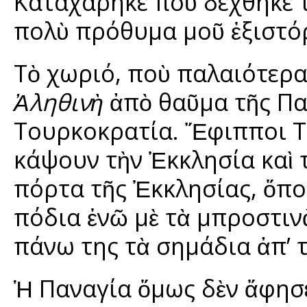
Καταχάρηκε ποὺ δέχθηκε 
πολὺ πρόθυμα μοῦ ἐξιστόρη
Τὸ χωριό, ποὺ παλαιότερ
Ἀληθινὴ
ἀπὸ θαῦμα τῆς Πα
Τουρκοκρατία. Ἔφιπποι Τ
κάψουν τὴν Ἐκκλησία καὶ 
πόρτα τῆς Ἐκκλησίας, ὅπο
πόδια ἐνῶ μὲ τὰ μπροστιν
πάνω της τὰ σημάδια ἀπ’ 
Ἡ Παναγία ὅμως δὲν ἄφησ