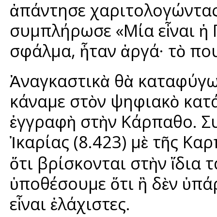
ἀπάντησε χαριτολογώντας 
συμπλήρωσε «Μία εἶναι ἡ 
σφάλμα, ἦταν ἀργά· τὸ πουλ
Ἀναγκαστικὰ θὰ καταφύγω 
κάναμε στὸν ψηφιακὸ κατά
ἐγγραφὴ στὴν Κάρπαθο. Σ
Ἰκαρίας (8.423) μὲ τῆς Κα
ὅτι βρίσκονται στὴν ἴδια 
ὑποθέσουμε ὅτι ἢ δὲν ὑπ
εἶναι ἐλάχιστες.