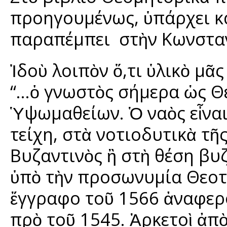
προηγουμένως, ὑπάρχει κ
παραπέμπει στὴν Κωνστα
Ἰδοὺ λοιπὸν ὅ,τι ὑλικὸ μᾶ
“…ὁ γνωστὸς σήμερα ὡς Θε
Ὑψωμαθείων. Ὁ ναὸς εἶναι
τείχη, στὰ νοτιοδυτικὰ τ
Βυζαντινὸς ἢ στὴ θέση βυ
ὑπὸ τὴν προσωνυμία Θεοτ
ἔγγραφο τοῦ 1566 ἀναφερ
πρὸ τοῦ 1545. Ἀρκετοὶ ἀπ