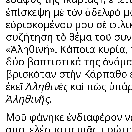
ἐπίσκεψη μὲ τὸν ἀδελφό μ
εὑρισκομένου μου σὲ φιλι
συζήτηση τὸ θέμα τοῦ συ
«Ἀληθινή». Κάποια κυρία, 
δύο βαπτιστικά της ὀνόμ
βρισκόταν στὴν Κάρπαθο 
ἐκεῖ
Ἀληθινὲς
καὶ πὼς ὑπάρ
Ἀληθινῆς
.
Μοῦ φάνηκε ἐνδιαφέρον ν
ἀποτελέσματα μιᾶς πρώτη