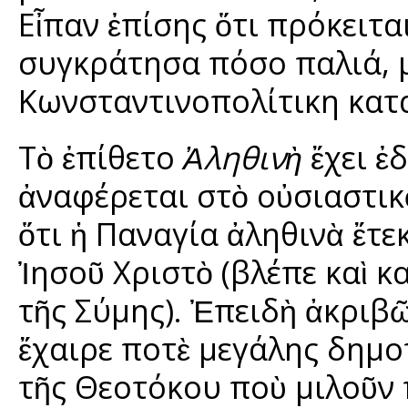
Εἶπαν ἐπίσης ὅτι πρόκειται
συγκράτησα πόσο παλιά, μ
Κωνσταντινοπολίτικη κατ
Τὸ ἐπίθετο
Ἀληθινὴ
ἔχει ἐ
ἀναφέρεται στὸ οὐσιαστι
ὅτι ἡ Παναγία ἀληθινὰ ἔτε
Ἰησοῦ Χριστὸ (βλέπε καὶ κ
τῆς Σύμης). Ἐπειδὴ ἀκριβῶ
ἔχαιρε ποτὲ μεγάλης δημ
τῆς Θεοτόκου ποὺ μιλοῦν