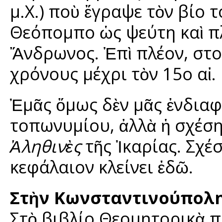
μ.Χ.) ποὺ ἔγραψε τὸν βίο 
Θεόπομπο ὡς ψεύτη καὶ π
Ἄνδρωνος. Ἐπὶ πλέον, στ
χρόνους μέχρι τὸν 15ο αἰ.
Ἐμᾶς ὅμως δὲν μᾶς ἐνδιαφ
τοπωνυμίου, ἀλλὰ ἡ σχέση 
Ἀληθινὲς
τῆς Ἰκαρίας. Σχ
κεφάλαιον κλείνει ἐδῶ.
Στὴν Κωνσταντινούπολ
Στὸ βιβλίο Θεομητορικὰ 