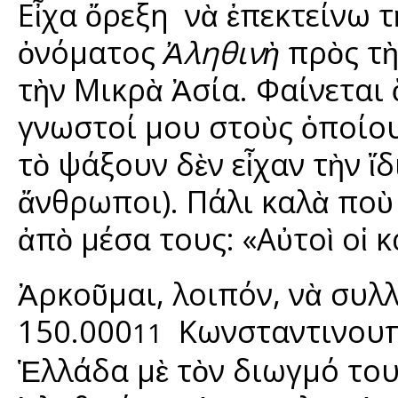
Εἶχα ὄρεξη νὰ ἐπεκτείνω τ
ὀνόματος
Ἀληθινὴ
πρὸς τὴ
τὴν Μικρὰ Ἀσία. Φαίνεται 
γνωστοί μου στοὺς ὁποίο
τὸ ψάξουν δὲν εἶχαν τὴν ἴδ
ἄνθρωποι). Πάλι καλὰ ποὺ
ἀπὸ μέσα τους: «Αὐτοὶ οἱ κ
Ἀρκοῦμαι, λοιπόν, νὰ συλλ
150.000
Κωνσταντινουπ
11
Ἑλλάδα μὲ τὸν διωγμό του