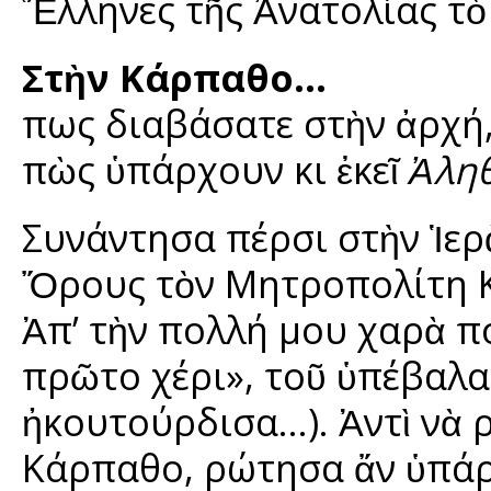
Ἕλληνες τῆς Ἀνατολίας τὸ
Στὴν Κάρπαθο…
Ὅπως διαβάσατε στὴν ἀρχ
πὼς ὑπάρχουν κι ἐκεῖ
Ἀληθ
Συνάντησα πέρσι στὴν Ἱε
Ὄρους τὸν Μητροπολίτη Κ
Ἀπ’ τὴν πολλή μου χαρὰ π
πρῶτο χέρι», τοῦ ὑπέβαλ
ἠκουτούρδισα…). Ἀντὶ νὰ
Κάρπαθο, ρώτησα ἄν ὑπάρ