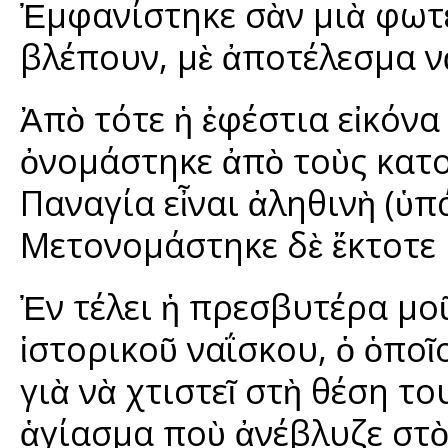
Ἐμφανίστηκε σὰν μιὰ φωτε
βλέπουν, μὲ ἀποτέλεσμα ν
Ἀπὸ τότε ἡ ἐφέστια εἰκόν
ὀνομάστηκε ἀπὸ τοὺς κατ
Παναγία εἶναι ἀληθινὴ (ὑπά
Μετονομάστηκε δὲ ἔκτοτε 
Ἐν τέλει ἡ πρεσβυτέρα μο
ἱστορικοῦ ναΐσκου, ὁ ὁπο
γιὰ νὰ χτιστεῖ στὴ θέση τ
ἁγίασμα ποὺ ἀνέβλυζε στὸ