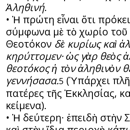
Ἀληθινή
.
• Ἡ πρώτη εἶναι ὅτι πρόκε
σύμφωνα μὲ τὸ χωρίο τοῦ
Θεοτόκον
δὲ κυρίως καὶ ἀ
κηρύττομεν· ὡς γὰρ θεὸς ἀ
θεοτόκος ἡ τὸν ἀληθινὸν 
γεννήσασα.
(Ὑπάρχει πλῆ
5
πατέρες τῆς Ἐκκλησίας, κα
κείμενα).
• Ἡ δεύτερη· ἐπειδὴ στὴν 
καὶ στὴν ἴδια περιοχὴ κά