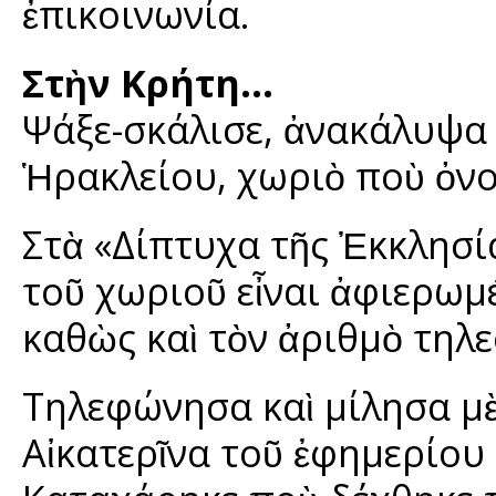
ἐπικοινωνία.
Στὴν Κρήτη…
Ψάξε-σκάλισε, ἀνακάλυψα 
Ἡρακλείου, χωριὸ ποὺ ὀν
Στὰ «Δίπτυχα τῆς Ἐκκλησί
τοῦ χωριοῦ εἶναι ἀφιερωμ
καθὼς καὶ τὸν ἀριθμὸ τηλ
Τηλεφώνησα καὶ μίλησα μ
Αἰκατερῖνα τοῦ ἐφημερίου