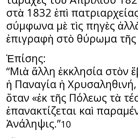
στὰ 1832 ἐπὶ πατριαρχείας
σύμφωνα μὲ τὶς πηγὲς ἀλλ
ἐπιγραφὴ στὸ θύρωμα τῆς 
Ἐπίσης:
“Μιὰ ἄλλη ἐκκλησία στὸν 
ἡ Παναγία ἡ Χρυσαληθινή, 
ὅταν «ἐκ τῆς Πόλεως τὰ τέ
ἐπανακτίζεται καὶ παραμέ
Ἀνάληψις.”
10