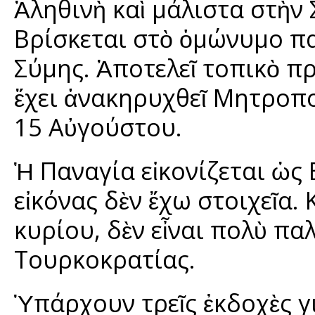
Ἀληθινὴ καὶ μάλιστα στὴν 
Βρίσκεται στὸ ὁμώνυμο π
Σύμης. Ἀποτελεῖ τοπικὸ πρ
ἔχει ἀνακηρυχθεῖ Μητροπο
15 Αὐγούστου.
Ἡ Παναγία εἰκονίζεται ὡς 
εἰκόνας δὲν ἔχω στοιχεῖα.
κυρίου, δὲν εἶναι πολὺ πα
Τουρκοκρατίας.
Ὑπάρχουν τρεῖς ἐκδοχὲς γ