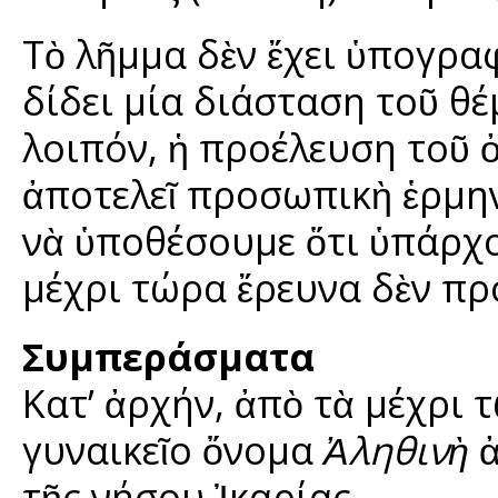
Τὸ λῆμμα δὲν ἔχει ὑπογραφ
δίδει μία διάσταση τοῦ θέ
λοιπόν, ἡ προέλευση τοῦ 
ἀποτελεῖ προσωπικὴ ἑρμη
νὰ ὑποθέσουμε ὅτι ὑπάρχ
μέχρι τώρα ἔρευνα δὲν προ
Συμπεράσματα
Κατ’ ἀρχήν, ἀπὸ τὰ μέχρι 
γυναικεῖο ὄνομα
Ἀληθινὴ
τῆς νήσου Ἰκαρίας.