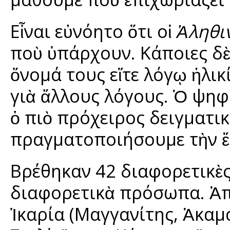
Εἶναι εὐνόητο ὅτι οἱ
Ἀληθι
ποὺ ὑπάρχουν. Κάποιες δὲ
ὄνομά τους εἴτε λόγῳ ἡλικ
γιὰ ἄλλους λόγους. Ὁ ψηφ
ὁ πιὸ πρόχειρος δειγματι
πραγματοποιήσουμε τὴν ἔ
Βρέθηκαν 42 διαφορετικὲ
διαφορετικὰ πρόσωπα. Ἀπ
Ἰκαρία (Μαγγανίτης, Ἀκαμ