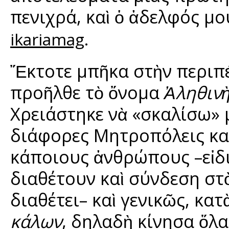
πενιχρά, καὶ ὁ ἀδελφός μ
.
ikariamag
Ἔκτοτε μπῆκα στὴν περιπ
προῆλθε τὸ ὄνομα
Ἀληθιν
Χρειάστηκε νὰ «σκαλίσω» 
διάφορες Μητροπόλεις κα
κάποιους ἀνθρώπους –εἰδ
διαθέτουν καὶ σύνδεση στ
διαθέτει– καὶ γενικῶς, κα
κάλων
, δηλαδὴ κίνησα ὅλ