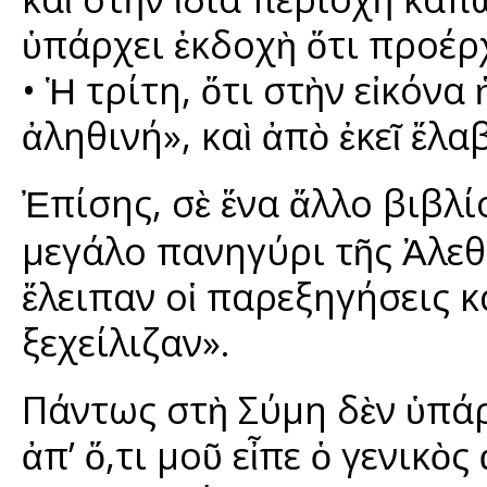
ὑπάρχει ἐκδοχὴ ὅτι προέρ
• Ἡ τρίτη, ὅτι στὴν εἰκόν
ἀληθινή», καὶ ἀπὸ ἐκεῖ ἔλα
Ἐπίσης, σὲ ἕνα ἄλλο βιβλί
μεγάλο πανηγύρι τῆς Ἀλεθ
ἔλειπαν οἱ παρεξηγήσεις κ
ξεχείλιζαν».
Πάντως στὴ Σύμη δὲν ὑπάρ
ἀπ’ ὅ,τι μοῦ εἶπε ὁ γενικὸ