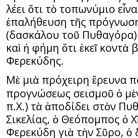
λέει ὅτι τὸ τοπωνύμιο εἶνα
ἐπαλήθευση τῆς πρόγνωση
(δασκάλου τοῦ Πυθαγόρα) 
καὶ ἡ φήμη ὅτι ἐκεῖ κοντὰ 
Φερεκύδης.
Μὲ μιὰ πρόχειρη ἔρευνα π
προγνώσεως σεισμοῦ ὁ μὲν
π.Χ.) τὰ ἀποδίδει στὸν Πυ
Σικελίας, ὁ Θεόπομπος ὁ Χῖ
Φερεκύδη γιὰ τὴν Σῦρο, ὁ 