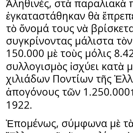
Ἀληθινές, στὰ παραλιακὰ
ἐγκαταστάθηκαν θὰ ἔπρεπ
τὸ ὄνομά τους νὰ βρίσκετ
συγκρίνοντας μάλιστα τὸ
150.000 μὲ τοὺς μόλις 8.4
συλλογισμὸς ἰσχύει κατὰ μ
χιλιάδων Ποντίων τῆς Ἑλ
ἀπογόνους τῶν 1.250.000
1922.
Ἑπομένως, σύμφωνα μὲ τὰ