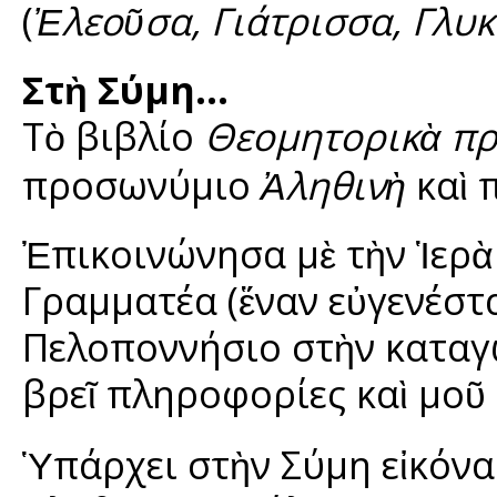
(
Ἐλεοῦσα, Γιάτρισσα, Γλυ
Στὴ Σύμη…
Τὸ βιβλίο
Θεομητορικὰ π
προσωνύμιο
Ἀληθινὴ
καὶ 
Ἐπικοινώνησα μὲ τὴν Ἱερὰ
Γραμματέα (ἕναν εὐγενέστ
Πελοποννήσιο στὴν καταγ
βρεῖ πληροφορίες καὶ μοῦ
Ὑπάρχει στὴν Σύμη εἰκόνα