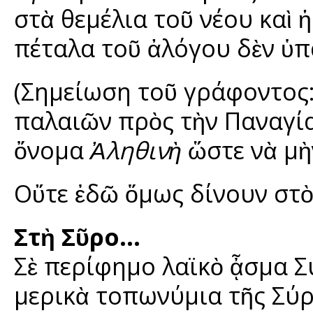
στὰ θεμέλια τοῦ νέου καὶ 
πέταλα τοῦ ἀλόγου δὲν ὑπ
(Σημείωση τοῦ γράφοντος:
παλαιῶν πρὸς τὴν Παναγί
ὄνομα
Ἀληθινὴ
ὥστε νὰ μὴ
Οὔτε ἐδῶ ὅμως δίνουν στ
Στὴ Σῦρο…
Σὲ περίφημο λαϊκὸ ᾆσμα 
μερικὰ τοπωνύμια τῆς Σύρ