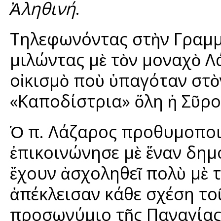
Ἀληθινή
.
Τηλεφωνόντας στὴν Γραμμ
μιλώντας μὲ τὸν μοναχὸ Λ
οἰκισμὸ ποὺ ὑπαγόταν στὸ
«Καποδίστρια» ὅλη ἡ Σῦρος
Ὁ π. Λάζαρος προθυμοποιή
ἐπικοινώνησε μὲ ἕναν δημ
ἔχουν ἀσχοληθεῖ πολὺ μὲ τ
ἀπέκλεισαν κάθε σχέση τ
προσωνύμιο τῆς Παναγίας