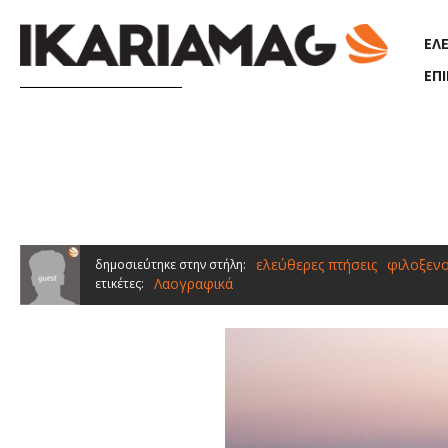
Παράκαμψη προς το κυρίως περιεχόμενο
ΕΛ
ΕΠ
ελεύθερες πτήσεις
φιλοξενο
δημοσιεύτηκε στην στήλη:
Λαογραφικά
ετικέτες: