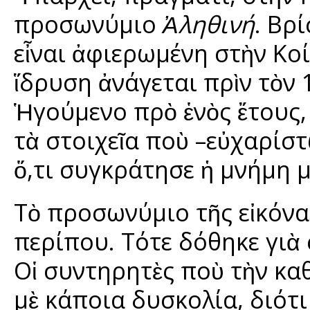
προσωνύμιο
Ἀληθινή
. Βρ
εἶναι ἀφιερωμένη στὴν Κοί
ἵδρυση ἀνάγεται πρὶν τὸν 
Ἡγούμενο πρὸ ἑνὸς ἔτους
τὰ στοιχεῖα ποὺ –εὐχαρίστ
ὅ,τι συγκράτησε ἡ μνήμη 
Τὸ προσωνύμιο τῆς εἰκόνα
περίπου. Τότε δόθηκε γιὰ
Οἱ συντηρητὲς ποὺ τὴν κα
μὲ κάποια δυσκολία, διότ