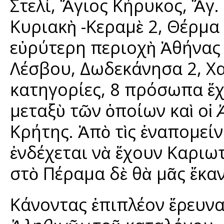
Στελί, Ἅγιος Κήρυκος, Ἅγ.
Κυριακὴ -Κεραμὲ 2, Θέρμα 
εὐρύτερη περιοχὴ Ἀθήνας 
Λέσβου, Δωδεκάνησα 2, Χαν
κατηγορίες, 8 πρόσωπα ἔχ
μεταξὺ τῶν ὁποίων καὶ οἱ
Κρήτης. Ἀπὸ τὶς ἐναπομεί
ἐνδέχεται νὰ ἔχουν Καριωτ
στὸ Πέραμα δὲ θὰ μᾶς ἔκα
Κάνοντας ἐπιπλέον ἔρευνα