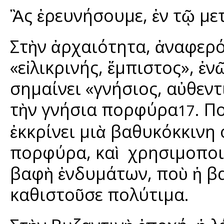
Ἂς ἐρευνήσουμε, ἐν τῷ μετ
Στὴν ἀρχαιότητα, ἀναφερ
«εἰλικρινής, ἔμπιστος», 
σημαίνει «γνήσιος, αὐθεντ
τὴν γνήσια πορφύρα
. Π
17
ἐκκρίνει μιὰ βαθυκόκκινη 
πορφύρα, καὶ χρησιμοποι
βαφὴ ἐνδυμάτων, ποὺ ἡ β
καθιστοῦσε πολύτιμα.