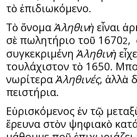
τὸ ἐπιδιωκόμενο.
Τὸ ὄνομα
Ἀληθινὴ
εἶναι ἀρ
σὲ πωλητήριο τοῦ 1670
,
2
συγκεκριμένη
Ἀληθινὴ
εἶχε
τουλάχιστον τὸ 1650. Μπο
νωρίτερα
Ἀληθινές
, ἀλλὰ 
πειστήρια.
Εὑρισκόμενος ἐν τῷ μεταξ
ἔρευνα στὸν ψηφιακὸ κατά
μάθουμε ποῦ ἐπιχωριάζει 