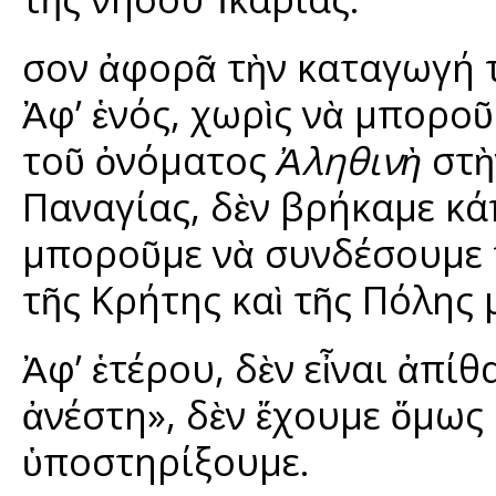
Ὅσον ἀφορᾶ τὴν καταγωγή 
Ἀφ’ ἑνός, χωρὶς νὰ μπορο
τοῦ ὀνόματος
Ἀληθινὴ
στὴ
Παναγίας, δὲν βρήκαμε κάπ
μποροῦμε νὰ συνδέσουμε τ
τῆς Κρήτης καὶ τῆς Πόλης μ
Ἀφ’ ἑτέρου, δὲν εἶναι ἀπί
ἀνέστη», δὲν ἔχουμε ὅμως 
ὑποστηρίξουμε.