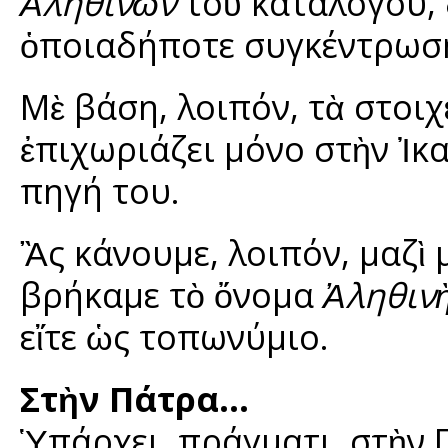
Ἀληθινῶν
τοῦ καταλόγου, 
ὁποιαδήποτε συγκέντρωσή
Μὲ βάση, λοιπόν, τὰ στοι
ἐπιχωριάζει μόνο στὴν Ἰκαρ
πηγή του.
Ἂς κάνουμε, λοιπόν, μαζὶ 
βρήκαμε τὸ ὄνομα
Ἀληθιν
εἴτε ὡς τοπωνύμιο.
Στὴν Πάτρα…
Ὑπάρχει, πράγματι, στὴν 