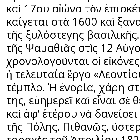
καὶ 17ου αἰώνα τὸν ἐπισκέ
καίγεται στὰ 1600 καὶ ξαν
τῆς ξυλόστεγης βασιλικῆς.
τῆς Ψαμαθιᾶς στὶς 12 Αὐγ
χρονολογοῦνται οἱ εἰκόνες
ἡ τελευταία ἔργο «Λεοντί
τέμπλο. Ἡ ἐνορία, χάρη σ
της, εὐημερεῖ καὶ εἶναι σὲ
καὶ ἀφ’ ἑτέρου νὰ δανείσε
τῆς Πόλης. Πιθανῶς, ὕστερ
ταραχὲς τοῦ Ἀπριλίου 1821