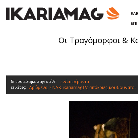
Παράκαμψη προς το κυρίως περιεχόμενο
ΕΛ
ΕΠ
Οι Τραγόμορφοι & Κου
ενδιαφέροντα
δημοσιεύτηκε στην στήλη:
Δρώμενα
ΣΝΑΚ
ikariamagTV
απόκριες
κουδουνάτοι
ετικέτες:
,
,
,
,