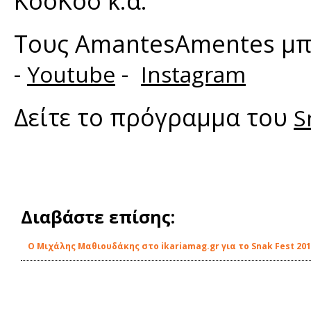
ΚοοΚοο κ.α.
Τους AmantesAmentes μπο
-
-
Youtube
Instagram
Δείτε το πρόγραμμα του
S
Διαβάστε επίσης:
Ο Μιχάλης Μαθιουδάκης στο ikariamag.gr για το Snak Fest 20