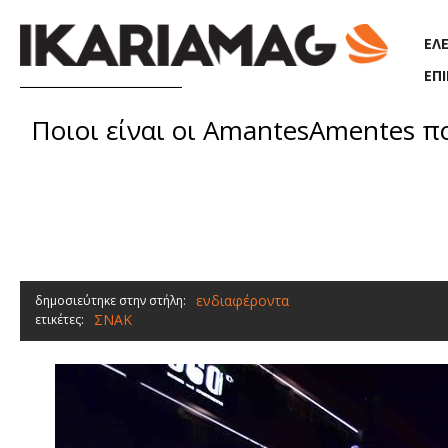
Παράκαμψη προς το κυρίως περιεχόμενο
ΕΛ
ΕΠ
Ποιοι είναι οι AmantesAmentes π
ενδιαφέροντα
δημοσιεύτηκε στην στήλη:
ΣΝΑΚ
ετικέτες: