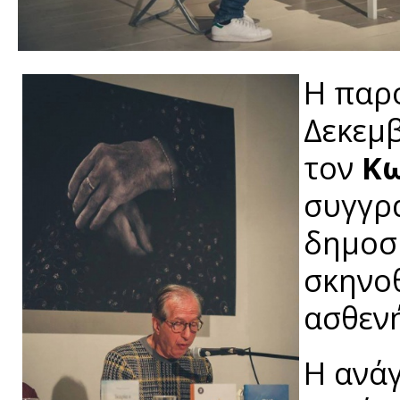
Η παρο
Δεκεμβ
τον
Κω
συγγρ
δημοσ
σκηνο
ασθενή
Η ανά