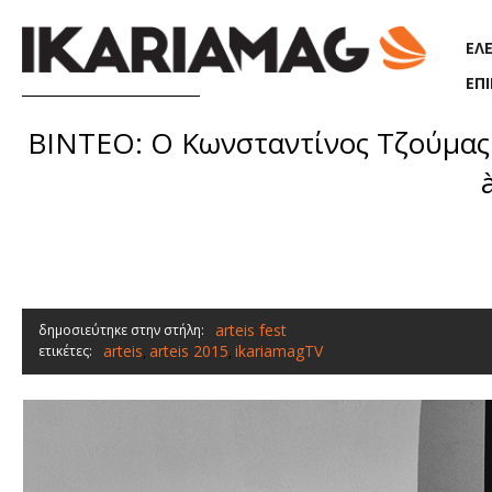
Παράκαμψη προς το κυρίως περιεχόμενο
ΕΛ
ΕΠ
ΒΙΝΤΕΟ: Ο Κωνσταντίνος Τζούμας δ
arteis fest
δημοσιεύτηκε στην στήλη:
arteis
arteis 2015
ikariamagTV
ετικέτες:
,
,