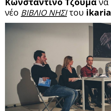
Κωνσταντίνο Τζούμα
να 
νέο
του
ikari
ΒΙΒΛΙΟ ΝΗΣΙ