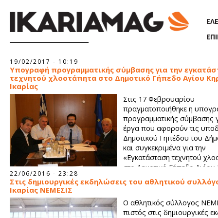
Παράκαμψη προς το κυρίως περιεχόμενο
ΕΛ
ΕΠ
Σελίδες
19/02/2017 - 10:19
Υπογραφή προγραμματικής σύμβασης για την εγκατά
τεχνητού χλοοτάπητα στο Δημοτικό Γήπεδο Αγίου Κη
Ικαρίας
Στις 17 Φεβρουαρίου
πραγματοποιήθηκε η υπογ
προγραμματικής σύμβασης γ
έργα που αφορούν τις υποδ
Δημοτικού Γηπέδου του Δήμ
και συγκεκριμένα για την
«Εγκατάσταση τεχνητού χλο
στο Δημοτικό Γήπεδο Αγίου
22/06/2016 - 23:28
Δ. Ικαρίας Ν. Σάμου». Η χρηματοδότηση του έργου ανέρχεται 
Στις δημιουργικές εκδηλώσεις του αθλητικού συλλόγ
των 261.918,45 Ευρώ και έχει ενταχθεί στο ΠΔΕ του 2016.
Ικαρίας ΝΕΜΕΣΙΣ
Ο αθλητικός σύλλογος ΝΕΜ
πιστός στις δημιουργικές ε