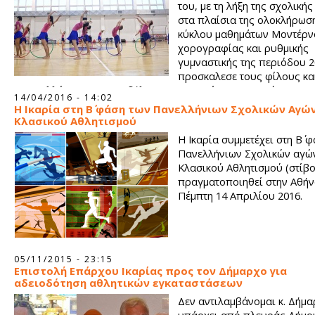
του, με τη λήξη της σχολική
στα πλαίσια της ολοκλήρωσ
κύκλου μαθημάτων Μοντέρν
χορογραφίας και ρυθμικής
γυμναστικής της περιόδου 
προσκαλεσε τους φίλους κα
του συλλόγου σε μια εκδήλωση στην οποία οι συμμετέχουσες 
14/04/2016 - 14:02
αθλήτριες έδωσαν τον καλύτερο εαυτό τους παρουσιάζοντας
Η Ικαρία στη Β΄ φάση των Πανελλήνιων Σχολικών Αγώ
εκπληκτικές χορογραφίες αναδεικνύοντας την ομορφιά του α
Κλασικού Αθλητισμού
κερδίζοντας έτσι το δυνατό χειροκρότημα όλων των παρευρισ
Η Ικαρία συμμετέχει στη Β΄ 
Πανελλήνιων Σχολικών αγώ
Κλασικού Αθλητισμού (στίβ
πραγματοποιηθεί στην Αθήν
Πέμπτη 14 Απριλίου 2016.
05/11/2015 - 23:15
Επιστολή Επάρχου Ικαρίας προς τον Δήμαρχο για
αδειοδότηση αθλητικών εγκαταστάσεων
Δεν αντιλαμβάνομαι κ. Δήμα