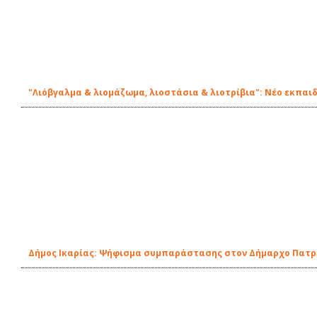
"Λιόβγαλμα & λιομάζωμα, λιοστάσια & λιοτρίβια": Νέο εκπαι
Δήμος Ικαρίας: Ψήφισμα συμπαράστασης στον Δήμαρχο Πατ