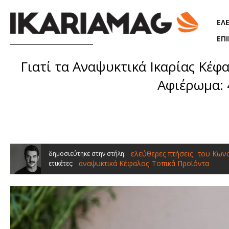
Παράκαμψη προς το κυρίως περιεχόμενο
ΕΛ
ΕΠ
Γιατί τα Αναψυκτικά Ικαρίας Κέφα
Αφιέρωμα: 
ελεύθερες πτήσεις
του Κων
δημοσιεύτηκε στην στήλη:
αναψυκτικά Κέφαλος
Τοπικά Προϊόντα
ετικέτες:
,