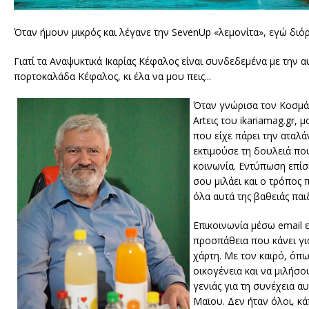
Όταν ήμουν μικρός και λέγανε την SevenUp «λεμονίτα», εγώ διόρ
Γιατί τα Αναψυκτικά Ικαρίας Κέφαλος είναι συνδεδεμένα με την αυ
πορτοκαλάδα Κέφαλος, κι έλα να μου πεις...
Όταν γνώρισα τον Κοσμά 
Artεις του ikariamag.gr,
που είχε πάρει την αταλ
εκτιμούσε τη δουλειά πο
κοινωνία. Εντύπωση επίσ
σου μιλάει και ο τρόπος
όλα αυτά της βαθειάς παι
Επικοινωνία μέσω email 
προσπάθεια που κάνει για
χάρτη. Με τον καιρό, όπ
οικογένεια και να μιλήσου
γενιάς για τη συνέχεια α
Μαϊου. Δεν ήταν όλοι, κά