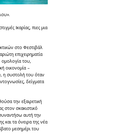
λου».
ιγμές Ικαρίας, πιες μια
κτικών στο Φεστιβάλ
αριώτη επιχειρηματία
' ομολογία του,
κή οικονομία –
, η συστολή του όταν
αντογνωσίες, δείγματα
ούσα την εξαιρετική
ας στον σκακιστικό
 συναντήσω αυτή την
ης και τα όνειρα της νέα
άββατο μεσημέρι του