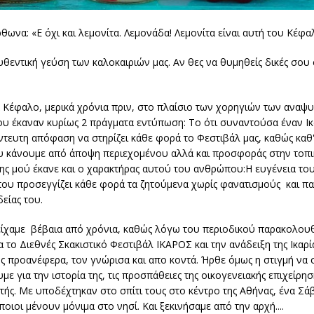
θωνα: «Ε όχι και λεμονίτα. Λεμονάδα! Λεμονίτα είναι αυτή του Κέφα
θεντική γεύση των καλοκαιριών μας. Αν θες να θυμηθείς δικές σου στ
Κέφαλο, μερικά χρόνια πριν, στο πλαίσιο των χορηγιών των αναψυ
 μου έκαναν κυρίως 2 πράγματα εντύπωση: Το ότι συναντούσα έναν Ικ
άντευτη απόφαση να στηρίζει κάθε φορά το Φεστιβάλ μας, καθώς καθ
υ κάνουμε από άποψη περιεχομένου αλλά και προσφοράς στην τοπι
ης μού έκανε και ο χαρακτήρας αυτού του ανθρώπου:Η ευγένεια του
 που προσεγγίζει κάθε φορά τα ζητούμενα χωρίς φανατισμούς και π
δείας του.
είχαμε βέβαια από χρόνια, καθώς λόγω του περιοδικού παρακολουθ
 το Διεθνές Σκακιστικό Φεστιβάλ ΙΚΑΡΟΣ και την ανάδειξη της Ικαρί
ως προανέφερα, τον γνώρισα και απο κοντά. Ήρθε όμως η στιγμή να
με για την ιστορία της, τις προσπάθειες της οικογενειακής επιχείρησ
υτής. Με υποδέχτηκαν στο σπίτι τους στο κέντρο της Αθήνας, ένα Σ
ποιοι μένουν μόνιμα στο νησί. Και ξεκινήσαμε από την αρχή....