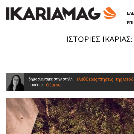
Παράκαμψη προς το κυρίως περιεχόμενο
ΕΛ
ΕΠ
ΙΣΤΟΡΙΕΣ ΙΚΑΡΙΑΣ: 
ελεύθερες πτήσεις
της Θεοδ
δημοσιεύτηκε στην στήλη:
Θέατρο
ετικέτες: